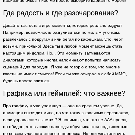
набивание очков, либо же просто выберите вариант с модом!
Где радость и где разочарование?
Давайте так: есть в игре моменты, которые реально радуют.
Например, возможность разгуливаться по милым улочкам,
развлекаясь с подругами или бегая по кафешкам. Это, черт
возьми, прикольно! Здесь ты в любой момент можешь стать
настоящим айдолом. Но... Эти моменты затмеваются
диалогами, которые иногда напоминают попытки написать
сценарий для пародии. Я уже не говорю о том, что многие
квесты не имеют смысла! Если ты уже отыграл в любой ММО,
будешь просто злиться.
Графика или геймплей: что важнее?
Про графику я уже упомянул — она на среднем уровне. Да,
анимация выглядит мило, но что толку в красивых персонажах,
если управление сыпется? Я понимаю, что это не AAA проект,
но обидно, что высокие надежды обрушиваются под тяжестью
не совсем удачного игрового процесса. Но они ухватили суть