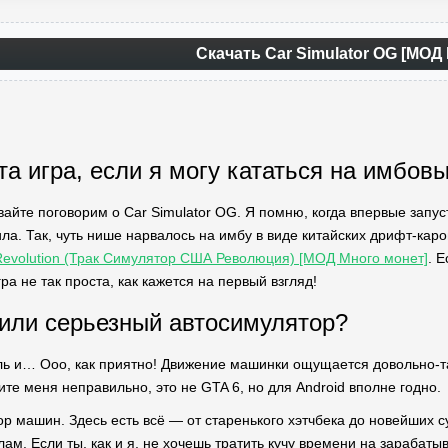
Скачать Car Simulator OG [МОД
та игра, если я могу кататься на имбов
вайте поговорим о Car Simulator OG. Я помню, когда впервые запус
а. Так, чуть нише нарвалось на имбу в виде китайских дрифт-каро
 Revolution (Трак Симулятор США Революция) [МОД Много монет]
. 
ра не так проста, как кажется на первый взгляд!
 или серьезный автосимулятор?
ль и… Ооо, как приятно! Движение машинки ощущается довольно-та
те меня неправильно, это не GTA 6, но для Android вполне годно.
р машин. Здесь есть всё — от старенького хэтчбека до новейших су
м. Если ты, как и я, не хочешь тратить кучу времени на зарабаты