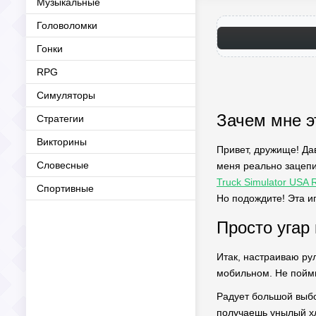
Музыкальные
Головоломки
Гонки
RPG
Симуляторы
Зачем мне э
Стратегии
Викторины
Привет, дружище! Да
Словесные
меня реально зацепил
Truck Simulator USA
Спортивные
Но подождите! Эта иг
Просто угар
Итак, настраиваю ру
мобильном. Не пойми
Радует большой выбо
получаешь унылый хла