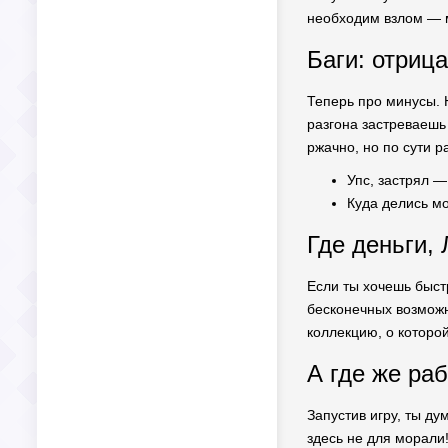
необходим взлом — м
Баги: отриц
Теперь про минусы. Н
разгона застреваешь 
ржачно, но по сути р
Упс, застрял —
Куда делись мо
Где деньги,
Если ты хочешь быст
бесконечных возможн
коллекцию, о которой
А где же ра
Запустив игру, ты д
здесь не для морали