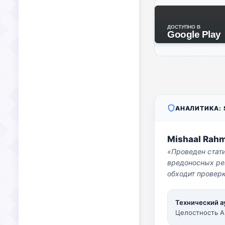
ДОСТУПНО В
Google Play
АНАЛИТИКА: S
Mishaal Rah
«Проведен стат
вредоносных per
обходит проверк
Технический а
Целостность A