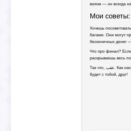
взлом — он всегда на
Мои советы:
Хочешь посоветовать
багами. Они могут пр
бесконечных денег — 
Что про финал? Если
раскрываешь весь по
Так что, عقب. Как насчёт поднять свою тачку на следующий уровень? Подписывайся, ставь лайк, делись мнением! Пусть мир автосимуляторов
будет с тобой, друг!