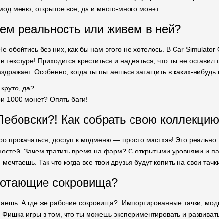
од меню, открытое все, да и много-много монет.
аем реальность или живем в ней?
е обойтись без них, как бы нам этого не хотелось. В Car Simulator
в текстуре! Приходится креститься и надеяться, что ты не оставил 
аздражает. Особенно, когда ты пытаешься затащить в каких-нибудь 
 круто, да?
и 1000 монет? Опять баги!
 Лебовски?! Как собрать свою коллекцию
ро прокачаться, доступ к модменю — просто мастхэв! Это реально т
остей. Зачем тратить время на фарм? С открытыми уровнями и па
 мечтаешь. Так что когда все твои друзья будут копить на свои тачк
ботающие сокровища?
умаешь: А где же рабочие сокровища?. Импортированные тачки, мод
! Фишка игры в том, что ты можешь экспериментировать и развивать