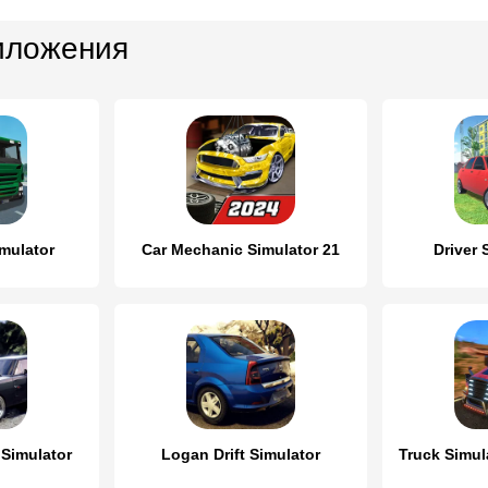
иложения
mulator
Car Mechanic Simulator 21
Driver 
 Simulator
Logan Drift Simulator