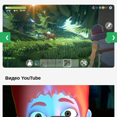
❮
❯
Видео YouTube