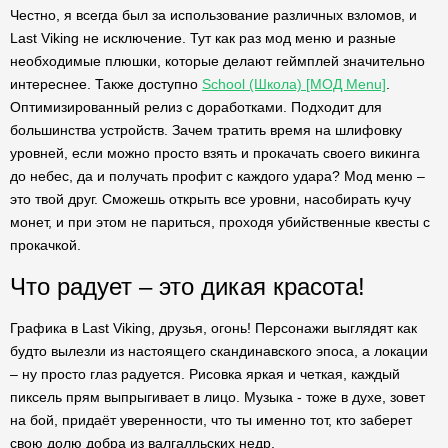
Честно, я всегда был за использование различных взломов, и
Last Viking не исключение. Тут как раз мод меню и разные
необходимые плюшки, которые делают геймплей значительно
интереснее. Также доступно
School (Школа) [МОД Menu]
.
Оптимизированный релиз с доработками. Подходит для
большинства устройств. Зачем тратить время на шлифовку
уровней, если можно просто взять и прокачать своего викинга
до небес, да и получать профит с каждого удара? Мод меню –
это твой друг. Сможешь открыть все уровни, насобирать кучу
монет, и при этом не париться, проходя убийственные квесты с
прокачкой.
Что радует – это дикая красота!
Графика в Last Viking, друзья, огонь! Персонажи выглядят как
будто вылезли из настоящего скандинавского эпоса, а локации
– ну просто глаз радуется. Рисовка яркая и четкая, каждый
пиксель прям выпрыгивает в лицо. Музыка - тоже в духе, зовет
на бой, придаёт уверенности, что ты именно тот, кто заберет
свою долю добра из валгалльских недр.