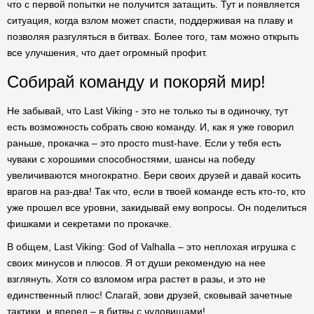
что с первой попытки не получится затащить. Тут и появляется
ситуация, когда взлом может спасти, поддерживая на плаву и
позволяя разгуляться в битвах. Более того, там можно открыть
все улучшения, что дает огромный профит.
Собирай команду и покоряй мир!
Не забывай, что Last Viking - это не только ты в одиночку, тут
есть возможность собрать свою команду. И, как я уже говорил
раньше, прокачка – это просто must-have. Если у тебя есть
чуваки с хорошими способностями, шансы на победу
увеличиваются многократно. Бери своих друзей и давай косить
врагов на раз-два! Так что, если в твоей команде есть кто-то, кто
уже прошел все уровни, закидывай ему вопросы. Он поделиться
фишками и секретами по прокачке.
В общем, Last Viking: God of Valhalla – это неплохая игрушка с
своих минусов и плюсов. Я от души рекомендую на нее
взглянуть. Хотя со взломом игра растет в разы, и это не
единственный плюс! Слагай, зови друзей, сковывай зачетные
тактики, и вперед – в битвы с чудовищами!