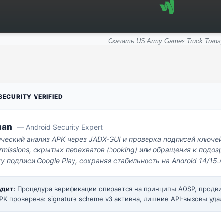
Скачать US Army Games Truck Trans
ECURITY VERIFIED
man
— Android Security Expert
ический анализ APK через JADX-GUI и проверка подписей ключе
missions, скрытых перехватов (hooking) или обращения к под
у подписи Google Play, сохраняя стабильность на Android 14/15.
удит:
Процедура верификации опирается на принципы AOSP, прод
PK проверена: signature scheme v3 активна, лишние API-вызовы уда