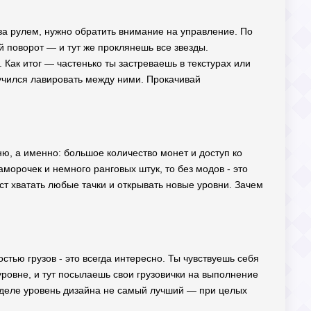
 за рулем, нужно обратить внимание на управление. По
й поворот — и тут же проклянешь все звезды.
 Как итог — частенько ты застреваешь в текстурах или
научился лавировать между ними. Прокачивай
еню, а именно: большое количество монет и доступ ко
заморочек и немного ранговых штук, то без модов - это
ост хватать любые тачки и открывать новые уровни. Зачем
стью грузов - это всегда интересно. Ты чувствуешь себя
 уровне, и тут посылаешь свои грузовички на выполнение
ом деле уровень дизайна не самый лучший — при целых