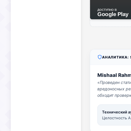
ДОСТУПНО В
Google Play
АНАЛИТИКА: S
Mishaal Rah
«Проведен стат
вредоносных per
обходит проверк
Технический а
Целостность A