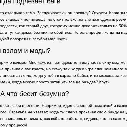
огда подлезает баги
то отдельная тема. Заслуживает ли он похвалу? Отчасти. Когда ты
всё знаешь и понимаешь, но стоит только попытаться сделать резки
одвести, как старый друг, которому можно доверять только на 50%.
баги тут как дома, без них не обойтись. Но есть профит, когда ты 
учай повороты и зазубри маршруты.
 взлом и моды?
орим о взломе. Мне кажется, вот здесь-то и вступает в силу мод м
не призываю вас красть, но скажу так: когда в игре слишком много 
становится легче, когда у тебя в кармане бабки, и ты можешь за хв
емени, когда можно просто затащить все на раз-два? Круть!
 А что бесит безумно?
е есть свои прелести. Например, идея с военной тематикой и важно
ого. Стрельба не хватает, когда ты слегка прокачал свою банду на
ко начинаешь понимать, как всё это работает, видишь, что на сам
вому процессу!