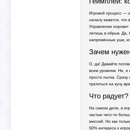
Геймплей: к
Игровой процесс — э
началу кажется, что 
Управление норовит п
летишь в обрыв. Да, 
напряжённые уши, из
Зачем нужен
О, да! Давайте погов
всем уровням. Не, я 
просто пытка. Сразу 
тратиться на кучу вр
Что радует?
На самом деле, в игр
частью чего-то больш
миссий. Но как толь
50% интереса к игро