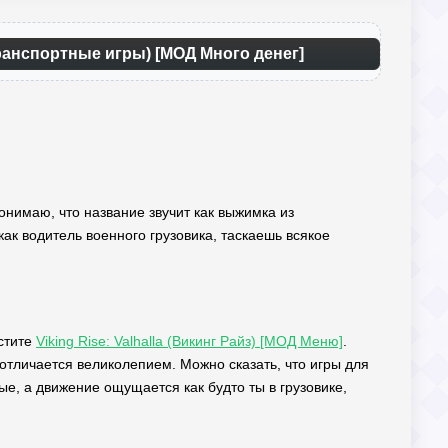
ранспортные игры) [МОД Много денег]
онимаю, что название звучит как выжимка из
как водитель военного грузовика, таскаешь всякое
устите
Viking Rise: Valhalla (Викинг Райз) [МОД Меню]
.
отличается великолепием. Можно сказать, что игры для
ые, а движение ощущается как будто ты в грузовике,