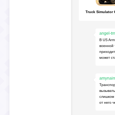
Truck Simulator
angel-t
В US Arm
военной 
приходит
может ст
amynair
Транспор
вызывать
слишком 
от него 