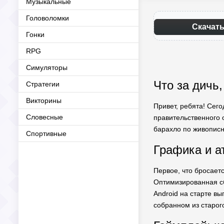
Музыкальные
Головоломки
Скачать
Гонки
RPG
Симуляторы
Что за дичь,
Стратегии
Викторины
Привет, ребята! Сего
Словесные
правительственного о
барахло по живопис
Спортивные
Графика и а
Первое, что бросаетс
Оптимизированная сб
Android на старте вы
собранном из старого