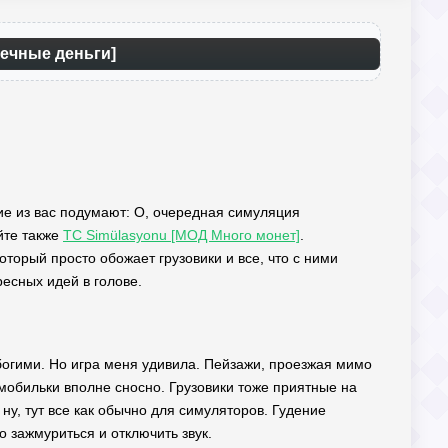
нечные деньги]
огие из вас подумают: О, очередная симуляция
йте также
TC Simülasyonu [МОД Много монет]
.
торый просто обожает грузовики и все, что с ними
ресных идей в голове.
богими. Но игра меня удивила. Пейзажи, проезжая мимо
 мобильки вполне сносно. Грузовики тоже приятные на
ну, тут все как обычно для симуляторов. Гудение
о зажмуриться и отключить звук.