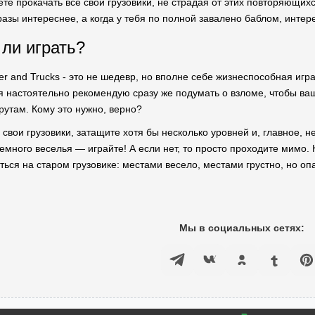
ете прокачать все свои грузовики, не страдая от этих повторяющи
разы интереснее, а когда у тебя по полной завалено баблом, интере
 ли играть?
er and Trucks - это не шедевр, но вполне себе жизнеспособная игр
я настоятельно рекомендую сразу же подумать о взломе, чтобы ваш
утам. Кому это нужно, верно?
 свои грузовики, затащите хотя бы несколько уровней и, главное, 
немного веселья — играйте! А если нет, то просто проходите мимо.
аться на старом грузовике: местами весело, местами грустно, но оп
Мы в социальных сетях: