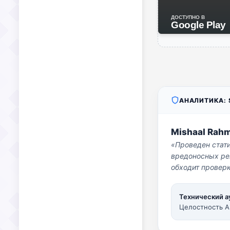
ДОСТУПНО В
Google Play
АНАЛИТИКА: S
Mishaal Rah
«Проведен стат
вредоносных per
обходит проверк
Технический а
Целостность A