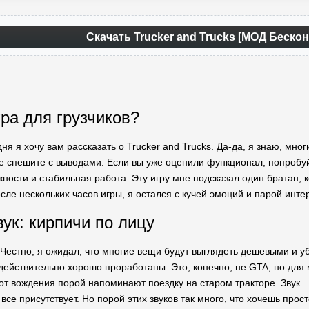
Скачать Trucker and Trucks [МОД Беско
гра для грузчиков?
дня я хочу вам рассказать о Trucker and Trucks. Да-да, я знаю, мн
не спешите с выводами. Если вы уже оценили функционал, попробу
ости и стабильная работа. Эту игру мне подсказал один братан, ко
осле нескольких часов игры, я остался с кучей эмоций и парой инте
вук: кирпичи по лицу
 Честно, я ожидал, что многие вещи будут выглядеть дешевыми и у
 действительно хорошо проработаны. Это, конечно, не GTA, но для
т вождения порой напоминают поездку на старом тракторе. Звук... 
все присутствует. Но порой этих звуков так много, что хочешь прост