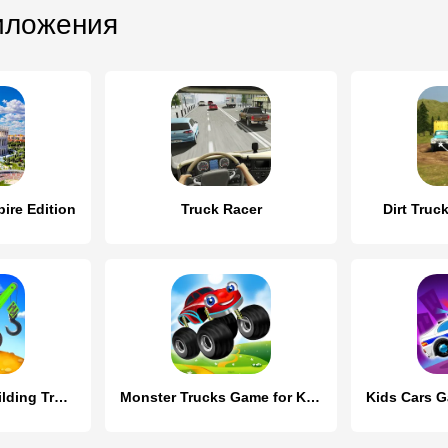
иложения
ire Edition
Truck Racer
Dirt Truc
Build a House: Building Trucks
Monster Trucks Game for Kids 2