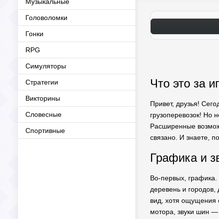
Музыкальные
Головоломки
Гонки
RPG
Симуляторы
Что это за и
Стратегии
Викторины
Привет, друзья! Сего
Словесные
грузоперевозок! Но 
Расширенные возможн
Спортивные
связано. И знаете, п
Графика и з
Во-первых, графика.
деревень и городов,
вид, хотя ощущения о
мотора, звуки шин — 