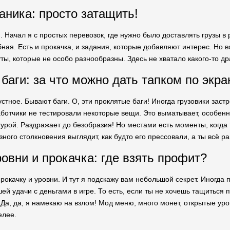
аника: просто затащить!
 Начал я с простых перевозок, где нужно было доставлять грузы в
ная. Есть и прокачка, и задания, которые добавляют интерес. Но 
ы, которые не особо разнообразны. Здесь не хватало какого-то др
баги: за что можно дать тапком по экра
стное. Бывают баги. О, эти проклятые баги! Иногда грузовики застр
ботчики не тестировали некоторые вещи. Это выматывает, особенно
турой. Раздражает до безобразия! Но местами есть моменты, когда
зного столкновения выглядит, как будто его прессовали, а ты всё р
овни и прокачка: где взять профит?
прокачку и уровни. И тут я подскажу вам небольшой секрет. Иногда
шей удачи с деньгами в игре. То есть, если ты не хочешь тащиться п
 Да, да, я намекаю на взлом! Мод меню, много монет, открытые уро
елее.