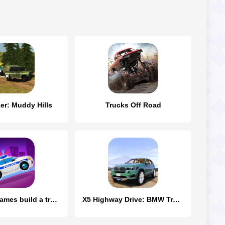
ker: Muddy Hills
Trucks Off Road
Kids Cars Games build a truck
X5 Highway Drive: BMW Trucks