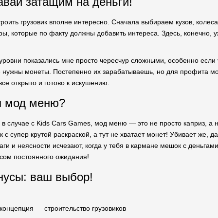
авай затащим на деньги!
роить грузовик вполне интересно. Сначала выбираем кузов, колеса
ры, которые по факту должны добавить интереса. Здесь, конечно, 
ровни показались мне просто чересчур сложными, особенно если у т
е нужны монеты. Постепенно их зарабатываешь, но для профита мо
все открыто и готово к искушению.
н мод меню?
о в случае с Kids Cars Games, мод меню — это не просто каприз, а 
 с супер крутой раскраской, а тут не хватает монет! Убивает же, д
ги и неясности исчезают, когда у тебя в кармане мешок с деньгами
сом постоянного ожидания!
усы: ваш выбор!
концепция — строительство грузовиков