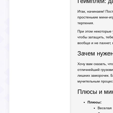
Геймплей: д
Итак, начинаем! Пост
простенькие мини-иг
терпения.
При этом некоторые у
чтобы затащить, теб
вообще и не пахнет, 
Зачем нуже
Хочу вам сказать, чт
отличнейший грузовик
лишних заморочек. Ба
мучительным процес
Плюсы и мин
Плюсы:
Веселая 