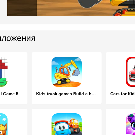
иложения
al Game 5
Kids truck games Build a house