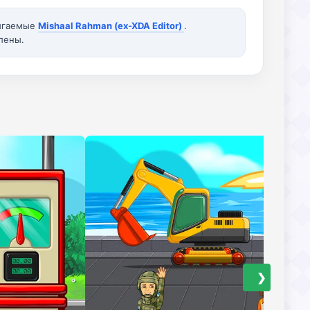
вигаемые
Mishaal Rahman (ex-XDA Editor)
.
лены.
❯