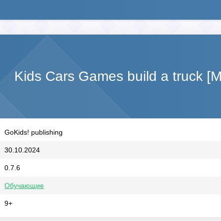
Kids Cars Games build a truck 
GoKids! publishing
30.10.2024
0.7.6
Обучающие
9+