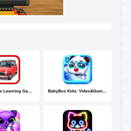
Cars for Kids Learning Games
BabyBus Kids: Video&Game World