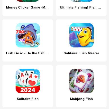
Money Clicker Game -Money Rain
Ultimate Fishing! Fish Game
Fish Go.io - Be the fish king
Solitaire: Fish Master
Solitaire Fish
Mahjong Fish