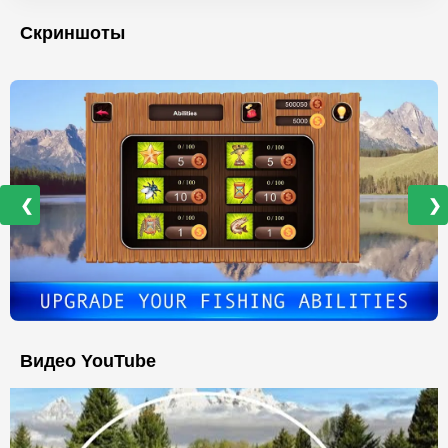
Скриншоты
❮
❯
Видео YouTube