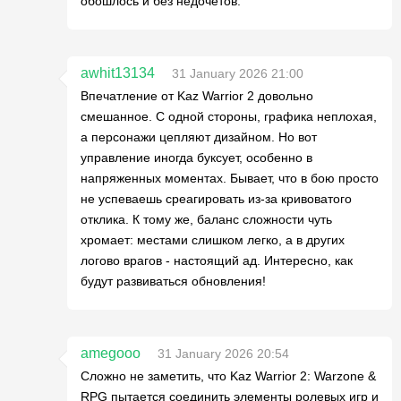
обошлось и без недочётов.
awhit13134
31 January 2026 21:00
Впечатление от Kaz Warrior 2 довольно
смешанное. С одной стороны, графика неплохая,
а персонажи цепляют дизайном. Но вот
управление иногда буксует, особенно в
напряженных моментах. Бывает, что в бою просто
не успеваешь среагировать из-за кривоватого
отклика. К тому же, баланс сложности чуть
хромает: местами слишком легко, а в других
логово врагов - настоящий ад. Интересно, как
будут развиваться обновления!
amegooo
31 January 2026 20:54
Сложно не заметить, что Kaz Warrior 2: Warzone &
RPG пытается соединить элементы ролевых игр и