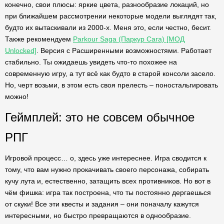
конечно, свои плюсы: яркие цвета, разнообразие локаций, но
при ближайшем рассмотрении некоторые модели выглядят так,
будто их вытаскивали из 2000-х. Меня это, если честно, бесит.
Также рекомендуем
Parkour Saga (Паркур Сага) [МОД
Unlocked]
. Версия с Расширенными возможностями. Работает
стабильно. Ты ожидаешь увидеть что-то похожее на
современную игру, а тут всё как будто в старой консоли засело.
Но, черт возьми, в этом есть своя прелесть – поностальгировать
можно!
Геймплей: это не совсем обычное
РПГ
Игровой процесс… о, здесь уже интереснее. Игра сводится к
тому, что вам нужно прокачивать своего персонажа, собирать
кучу лута и, естественно, затащить всех противников. Но вот в
чём фишка: игра так построена, что ты постоянно дергаешься
от скуки! Все эти квесты и задания – они поначалу кажутся
интересными, но быстро превращаются в однообразие.