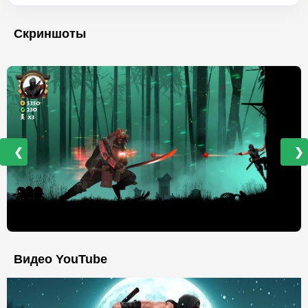
Скриншоты
❮
❯
Видео YouTube