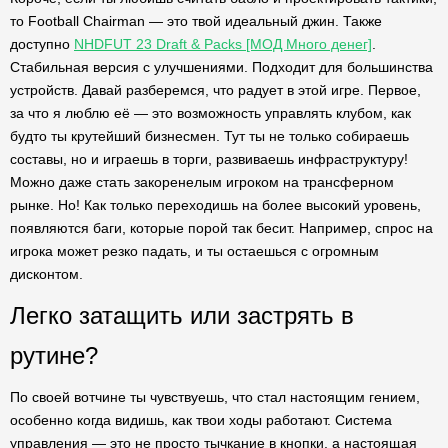
то Football Chairman — это твой идеальный джин. Также
доступно
NHDFUT 23 Draft & Packs [МОД Много денег]
.
Стабильная версия с улучшениями. Подходит для большинства
устройств. Давай разберемся, что радует в этой игре. Первое,
за что я люблю её — это возможность управлять клубом, как
будто ты крутейший бизнесмен. Тут ты не только собираешь
составы, но и играешь в торги, развиваешь инфраструктуру!
Можно даже стать закоренелым игроком на трансферном
рынке. Но! Как только переходишь на более высокий уровень,
появляются баги, которые порой так бесит. Например, спрос на
игрока может резко падать, и ты остаешься с огромным
дисконтом.
Легко затащить или застрять в
рутине?
По своей вотчине ты чувствуешь, что стал настоящим гением,
особенно когда видишь, как твои ходы работают. Система
управления — это не просто тычкание в кнопки, а настоящая