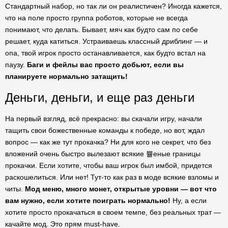
Стандартный набор, но так ли он реалистичен? Иногда кажется,
что на поле просто группа роботов, которые не всегда
понимают, что делать. Бывает, мяч как будто сам по себе
решает, куда катиться. Устраиваешь классный дриблинг — и
опа, твой игрок просто останавливается, как будто встал на
паузу.
Баги и фейлы вас просто добьют, если вы
планируете нормально затащить!
Деньги, деньги, и еще раз деньги
На первый взгляд, всё прекрасно: вы скачали игру, начали
тащить свои божественные команды к победе, но вот, ждал
вопрос — как же тут прокачка? Ни для кого не секрет, что без
вложений очень быстро вылезают всякие 쁄еные границы
прокачки. Если хотите, чтобы ваш игрок был имбой, придется
раскошелиться. Или нет! Тут-то как раз в моде всякие взломы и
читы.
Мод меню, много монет, открытые уровни — вот что
вам нужно, если хотите поиграть нормально!
Ну, а если
хотите просто прокачаться в своем темпе, без реальных трат —
качайте мод. Это прям must-have.