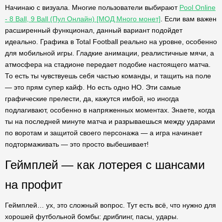
Начинаю с визуала. Многие пользователи выбирают
Pool Online
- 8 Ball, 9 Ball (Пул Онлайн) [МОД Много монет]
. Если вам важен
расширенный функционал, данный вариант подойдет
идеально. Графика в Total Football реально на уровне, особенно
для мобильной игры. Гладкие анимации, реалистичные мячи, а
атмосфера на стадионе передает подобие настоящего матча.
То есть ты чувствуешь себя частью команды, и тащить на поле
— это прям супер кайф. Но есть одно НО. Эти самые
графические прелести, да, кажутся имбой, но иногда
подлагивают, особенно в напряженных моментах. Знаете, когда
ты на последней минуте матча и разрываешься между ударами
по воротам и защитой своего персонажа — а игра начинает
подтормаживать — это просто выбешивает!
Геймплей — как лотерея с шансами
на профит
Геймплей… ух, это сложный вопрос. Тут есть всё, что нужно для
хорошей футбольной бомбы: дриблинг, пасы, удары.