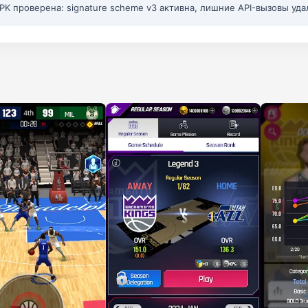
PK проверена: signature scheme v3 активна, лишние API-вызовы уда