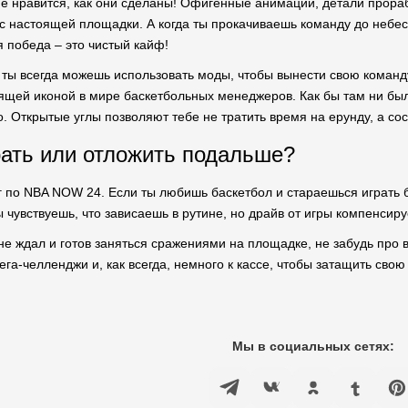
не нравится, как они сделаны! Офигенные анимации, детали прораб
с настоящей площадки. А когда ты прокачиваешь команду до небес, 
я победа – это чистый кайф!
 ты всегда можешь использовать моды, чтобы вынести свою команду
оящей иконой в мире баскетбольных менеджеров. Как бы там ни был
о. Открытые углы позволяют тебе не тратить время на ерунду, а сос
рать или отложить подальше?
г по NBA NOW 24. Если ты любишь баскетбол и стараешься играть бе
ты чувствуешь, что зависаешь в рутине, но драйв от игры компенсир
е не ждал и готов заняться сражениями на площадке, не забудь про
ега-челленджи и, как всегда, немного к кассе, чтобы затащить свою
Мы в социальных сетях: