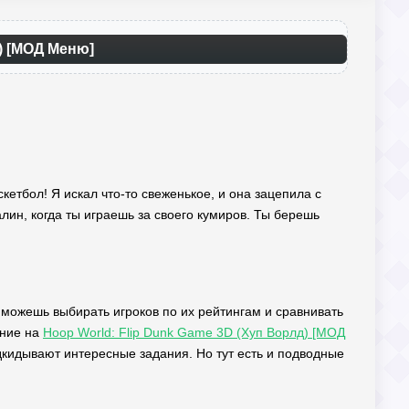
) [МОД Меню]
кетбол! Я искал что-то свеженькое, и она зацепила с
лин, когда ты играешь за своего кумиров. Ты берешь
 можешь выбирать игроков по их рейтингам и сравнивать
ание на
Hoop World: Flip Dunk Game 3D (Хуп Ворлд) [МОД
кидывают интересные задания. Но тут есть и подводные