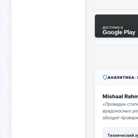
ДОСТУПНО В
Google Play
АНАЛИТИКА: S
Mishaal Rah
«Проведен стат
вредоносных per
обходит проверк
Технический а