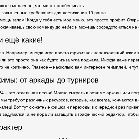
аются медленно, что может подбешивать.
 завышенные требования для достижения 10 ранга.
мощь взлом! Когда у тебя есть мод меню, это просто профит. Открыт
рокачиваешь свою команду до небес и можешь сосредоточиться на 
и ещё какие!
ов. Например, иногда игра просто фризит как неподходящий джемпе
или это просто она как будто из-за угла поджала. Иногда даже пер
это не критично. Главное – насколько вам интересен геймплей, и тут
имы: от аркады до турниров
 – это отдельная песня! Можно сыграть в режиме аркады или погру
имы требуют различных ресурсов, которые, как всегда, кончаются 
 капец! Вот тут сюжетные фишки и переходы в очередной раз приве
же задумался: а не пора ли затащить в графический редактор, что
рактер