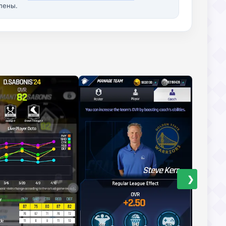
лены.
❯