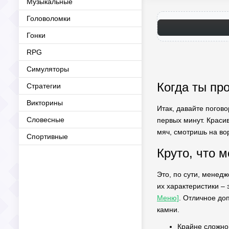
Музыкальные
Головоломки
Гонки
RPG
Симуляторы
Когда ты пр
Стратегии
Викторины
Итак, давайте погово
Словесные
первых минут. Краси
мяч, смотришь на во
Спортивные
Круто, что 
Это, по сути, менед
их характеристики –
Меню]
. Отличное до
камни.
Крайне сложно 