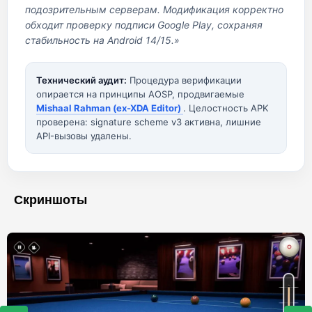
подозрительным серверам. Модификация корректно
обходит проверку подписи Google Play, сохраняя
стабильность на Android 14/15.»
Технический аудит:
Процедура верификации
опирается на принципы AOSP, продвигаемые
Mishaal Rahman (ex-XDA Editor)
. Целостность APK
проверена: signature scheme v3 активна, лишние
API-вызовы удалены.
Скриншоты