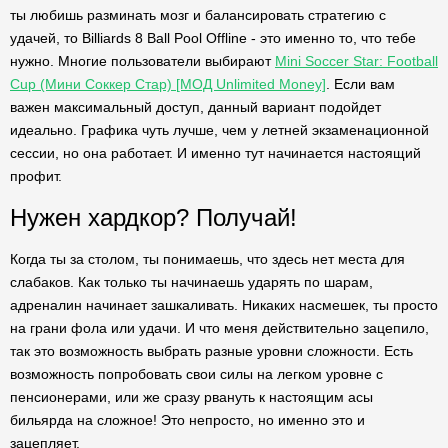
ты любишь разминать мозг и балансировать стратегию с
удачей, то Billiards 8 Ball Pool Offline - это именно то, что тебе
нужно. Многие пользователи выбирают
Mini Soccer Star: Football
Cup (Мини Соккер Стар) [МОД Unlimited Money]
. Если вам
важен максимальный доступ, данный вариант подойдет
идеально. Графика чуть лучше, чем у летней экзаменационной
сессии, но она работает. И именно тут начинается настоящий
профит.
Нужен хардкор? Получай!
Когда ты за столом, ты понимаешь, что здесь нет места для
слабаков. Как только ты начинаешь ударять по шарам,
адреналин начинает зашкаливать. Никаких насмешек, ты просто
на грани фола или удачи. И что меня действительно зацепило,
так это возможность выбрать разные уровни сложности. Есть
возможность попробовать свои силы на легком уровне с
пенсионерами, или же сразу рвануть к настоящим асы
бильярда на сложное! Это непросто, но именно это и
зацепляет.