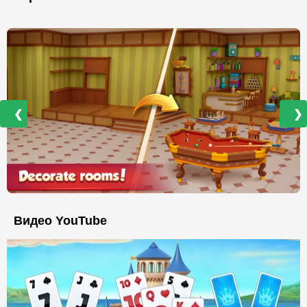
❮
❯
Видео YouTube