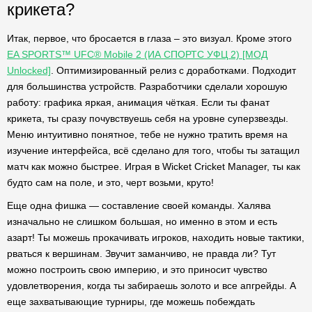
крикета?
Итак, первое, что бросается в глаза – это визуал. Кроме этого
EA SPORTS™ UFC® Mobile 2 (ИА СПОРТС УФЦ 2) [МОД
Unlocked]
. Оптимизированный релиз с доработками. Подходит
для большинства устройств. Разработчики сделали хорошую
работу: графика яркая, анимация чёткая. Если ты фанат
крикета, ты сразу почувствуешь себя на уровне суперзвезды.
Меню интуитивно понятное, тебе не нужно тратить время на
изучение интерфейса, всё сделано для того, чтобы ты затащил
матч как можно быстрее. Играя в Wicket Cricket Manager, ты как
будто сам на поле, и это, черт возьми, круто!
Еще одна фишка — составление своей команды. Халява
изначально не слишком большая, но именно в этом и есть
азарт! Ты можешь прокачивать игроков, находить новые тактики,
рваться к вершинам. Звучит заманчиво, не правда ли? Тут
можно построить свою империю, и это приносит чувство
удовлетворения, когда ты забираешь золото и все апгрейды. А
еще захватывающие турниры, где можешь побеждать