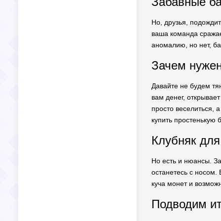
Забавные ба
Но, друзья, подождит
ваша команда сражае
аномалию, но нет, ба
Зачем нужен
Давайте не будем тян
вам денег, открывает
просто веселиться, 
купить простенькую б
Клубняк для
Но есть и нюансы. За
останетесь с носом. 
куча монет и возмож
Подводим ит