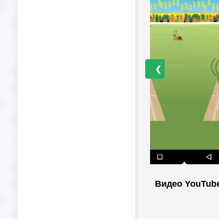
❮
Видео YouTub