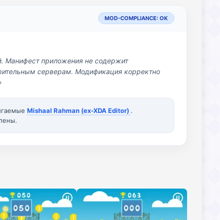
MOD-COMPLIANCE: OK
й. Манифест приложения не содержит
озрительным серверам. Модификация корректно
»
вигаемые
Mishaal Rahman (ex-XDA Editor)
.
лены.