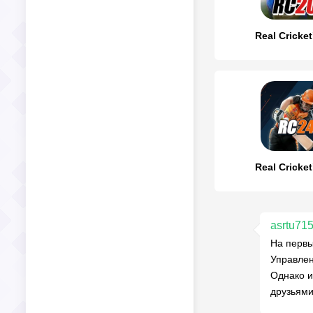
Real Cricke
Real Cricke
asrtu71
На первы
Управлен
Однако и
друзьями