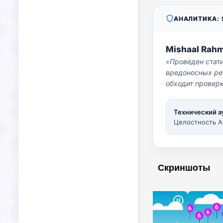
АНАЛИТИКА: S
Mishaal Rah
«Проведен стат
вредоносных per
обходит проверк
Технический а
Целостность A
Скриншоты