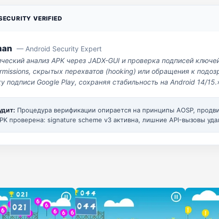
ECURITY VERIFIED
man
— Android Security Expert
ический анализ APK через JADX-GUI и проверка подписей ключе
missions, скрытых перехватов (hooking) или обращения к под
у подписи Google Play, сохраняя стабильность на Android 14/15.
удит:
Процедура верификации опирается на принципы AOSP, прод
PK проверена: signature scheme v3 активна, лишние API-вызовы уда