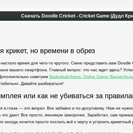
Скачать Doodle Cricket - Cricket Game (Дудл Кр
я крикет, но времени в обрез
 настало время для чего-то крутого. Смею представить вам Doodle 
ране вашего смартфона. Главный вопрос: что нас ждет здесь? Успе
 Дополнительно советуем
Basketball Arena: Online Game (Баскетбо
стабильно. Давайте разбираться!
ймплея или как не убиваться за правил
я в глаза — это визуал. Все забавно и по-досуговому. Нам не нужн
за что дают. Все просто, минимум заморочек. Заработал, сам приказ
то иногда хочется просто послать всё к черту и устроить крикетный 