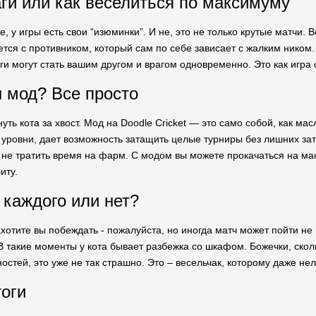
ги или как веселиться по максимуму
е, у игры есть свои “изюминки”. И не, это не только крутые матчи. 
тся с противником, который сам по себе зависает с жалким ником. 
ги могут стать вашим другом и врагом одновременно. Это как игра 
 мод? Все просто
уть кота за хвост. Мод на Doodle Cricket — это само собой, как ма
 уровни, дает возможность затащить целые турниры без лишних затр
а не тратить время на фарм. С модом вы можете прокачаться на ма
иту.
 каждого или нет?
хотите вы побеждать - пожалуйста, но иногда матч может пойти не
В такие моменты у кота бывает разбежка со шкафом. Божечки, скольк
ностей, это уже не так страшно. Это – весельчак, которому даже н
оги