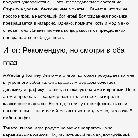
получать удовольствие — это непередаваемое состояние.
Открытые уровни, бесконечные монеты… Кажется, что ты не
просто игрок, а настоящий бог игры! Долгожданная прокачка
превращается в катарсис. Однако, помните, хоть и мод меню
спасает, оно убивает момент, когда радость от преодоления
превращается в обыденность.
Итог: Рекомендую, но смотри в оба
глаз
A Webbing Journey Demo – это игра, которая пробуждает во мне
внутреннего ребёнка. Она красивым образом сочетает
динамику и графику, но иногда шокирует багами и врагами. Но в
этом и прелесть — хардкор лезет только если ты играл в
классические аркады. Вкратце, я начну отшлифовывать свои
навыки, а вы — не стесняйтесь включать мод меню, это создаёт
имба-профит!
Так что, вывод: игра радует, но может напрягать из-за
нерешённых нюансов. Но, как истинный геймер, вооружённый