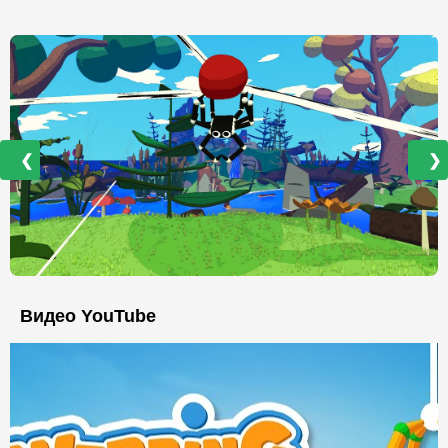
❮
❯
Видео YouTube