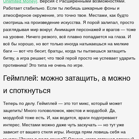
Unlimited Money]
. Версия с Расширенными возможностями.
Работает стабильно. Если ты любишь шикарные фоны и
атмосферное окружение, это точно твое. Местами, как будто
смотришь на произведение искусства. Я порой залипал, просто
разглядывая мир вокруг. Анимация персонажей и врагов — тоже
на уровне. Ничего резкого, всё плавно попадается на глаза. И
всё бы хорошо, но вот только иногда натыкаешься на мелкие
баги — вот что бесит, братцы, когда ты пытаешься затащить
битву, а игра решает, что твой герой просто не успевает ударить
противника! Это типа не очень по игре.
Геймплей: можно затащить, а можно
и споткнуться
Теперь по делу. Геймплей — это тот микс, который может
зацепить! Много головоломок, квестов и мордобой. Да,
мордобой тоже есть. И, как водится, враги подогревают
интерес. Местами можно даже чуть заскучать — но тут уже
зависит от вашего стиля игры. Иногда прям ловишь себя на