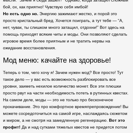
мысли: “Зачем я сюда зашел?” Однако, когда затащил сложный
бой, ох, как приятно! Чувствую себя имбой!
Но есть одно но.
Энергию зажимают жестко, и порой это
просто кристальный бред. Хочется поиграть, а тут тебе — “А,
нет, чувак, ты слишком много затащил, отдохни!” Вот здесь на
помощь приходят всякие читы и моды. Они позволяют сделать
игровое время более приятным и не тратить нервы на
ожидание восстановления.
Мод меню: качайте на здоровье!
Теперь о том, чего хочу я! Зачем нужен мод? Все просто! Тут
такое дело — у вас есть возможность разблокировать все
уровни, заиметь нехилое количество монет. Все эти плюшки
просто рвут на части необходимость потеть в рутинных квестах.
На самом деле, моды — это не только про бесконечное
прокачивание. Это про комфортное времяпрепровождение! Вы
можете сосредоточиться на самой игре, наслаждаясь сюжетом
и миром, а не смотря на замедленную регенерацию.
Вот это
профит!
Да и над сутками тяжелых квестов не придется потом