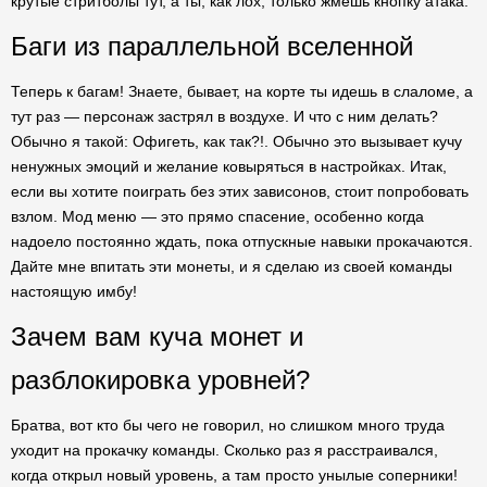
крутые стритболы тут, а ты, как лох, только жмешь кнопку атака.
Баги из параллельной вселенной
Теперь к багам! Знаете, бывает, на корте ты идешь в слаломе, а
тут раз — персонаж застрял в воздухе. И что с ним делать?
Обычно я такой: Офигеть, как так?!. Обычно это вызывает кучу
ненужных эмоций и желание ковыряться в настройках. Итак,
если вы хотите поиграть без этих зависонов, стоит попробовать
взлом. Мод меню — это прямо спасение, особенно когда
надоело постоянно ждать, пока отпускные навыки прокачаются.
Дайте мне впитать эти монеты, и я сделаю из своей команды
настоящую имбу!
Зачем вам куча монет и
разблокировка уровней?
Братва, вот кто бы чего не говорил, но слишком много труда
уходит на прокачку команды. Сколько раз я расстраивался,
когда открыл новый уровень, а там просто унылые соперники!