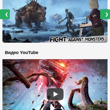
❮
❯
Видео YouTube