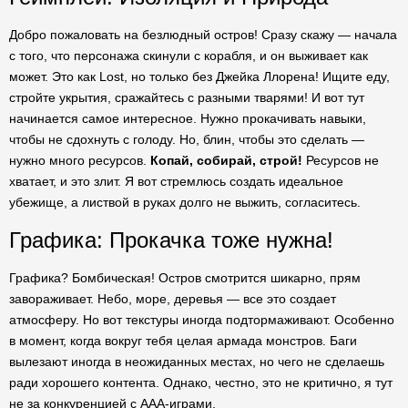
Добро пожаловать на безлюдный остров! Сразу скажу — начала
с того, что персонажа скинули с корабля, и он выживает как
может. Это как Lost, но только без Джейка Ллорена! Ищите еду,
стройте укрытия, сражайтесь с разными тварями! И вот тут
начинается самое интересное. Нужно прокачивать навыки,
чтобы не сдохнуть с голоду. Но, блин, чтобы это сделать —
нужно много ресурсов.
Копай, собирай, строй!
Ресурсов не
хватает, и это злит. Я вот стремлюсь создать идеальное
убежище, а листвой в руках долго не выжить, согласитесь.
Графика: Прокачка тоже нужна!
Графика? Бомбическая! Остров смотрится шикарно, прям
завораживает. Небо, море, деревья — все это создает
атмосферу. Но вот текстуры иногда подтормаживают. Особенно
в момент, когда вокруг тебя целая армада монстров. Баги
вылезают иногда в неожиданных местах, но чего не сделаешь
ради хорошего контента. Однако, честно, это не критично, я тут
не за конкуренцией с AAA-играми.