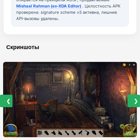
Mishaal Rahman (ex-XDA Editor)
. Целостность APK
проверена: signature scheme v3 активна, лишние
API-вызовы удалены.
Скриншоты
❮
❯