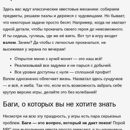
Здесь вас ждут классические квестовые механики: собираем
предметы, решаем пазлы и деремся с чудовищами. Но бывает,
что некоторые задачи просто бесят. Например, когда не хватает
одной детали, чтобы прокачать своего героя до невозможного.
И ты сидишь, гуглишь, где же её взять. Вот тут в игру входит
взлом
. Зачем? Да чтобы с легкостью прокачаться, не
высиживая у экрана по вечерам!
Открытое меню с кучей монет — это наш всё!
Реализовывай все задумки и не парься с добычей.
Все уровни доступны с нуля — сплошной профит!
Взлом однозначно облегчает жизнь. Нахватал здесь сундучков
— и всё, я имба. Так что, если есть возможность забрать себе
крутую версию игры, делайте это без колебаний!
Баги, о которых вы не хотите знать
Несмотря на всю эту праздность, у игры есть пара серьезных
проблем.
Баги — это вопрос, который не дает покоя
! Порой
NPC при выполнении квеста просто зависают, и ты начинаешь