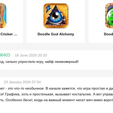
Cricket Gangsta™ Cricket Games
Doodle God Аlchemy
Dood
36403
16 June 2026 20:20
од, сильно упростило игру, кайф неимоверный!
23 January 2026 07:54
кет - это что-то необычное. В начале кажется, что игра простая и 
ся! Графика, хоть и простенькая, вызывает ностальгию. А вот упра
ть. Особенно бесит, когда на важный момент несет мяч мимо ворот