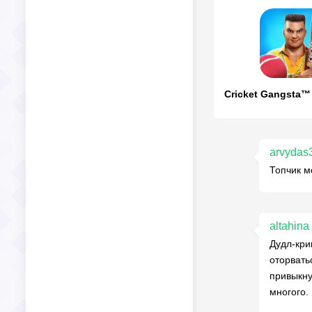
arvydas
Топчик м
altahina
Дудл-кри
оторвать
привыкну
многого.