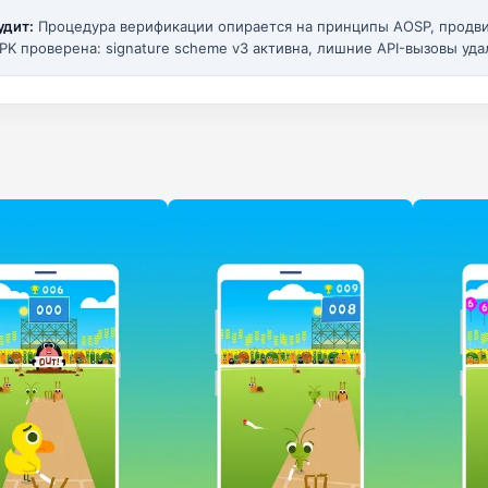
удит:
Процедура верификации опирается на принципы AOSP, прод
PK проверена: signature scheme v3 активна, лишние API-вызовы уда