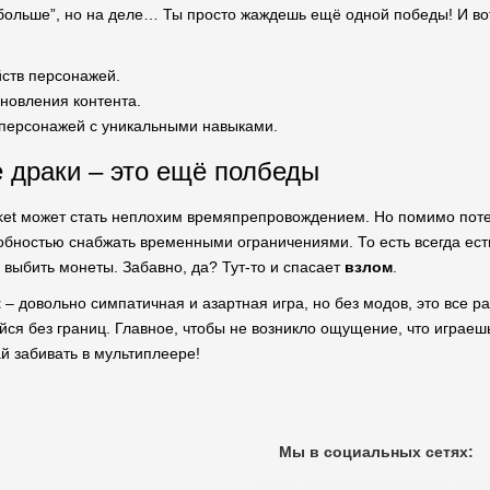
у больше”, но на деле… Ты просто жаждешь ещё одной победы! И вот
йств персонажей.
новления контента.
персонажей с уникальными навыками.
 драки – это ещё полбеды
cket может стать неплохим времяпрепровождением. Но помимо потен
обностью снабжать временными ограничениями. То есть всегда есть
я выбить монеты. Забавно, да? Тут-то и спасает
взлом
.
t
– довольно симпатичная и азартная игра, но без модов, это все ра
йся без границ. Главное, чтобы не возникло ощущение, что играешь
ай забивать в мультиплеере!
Мы в социальных сетях: