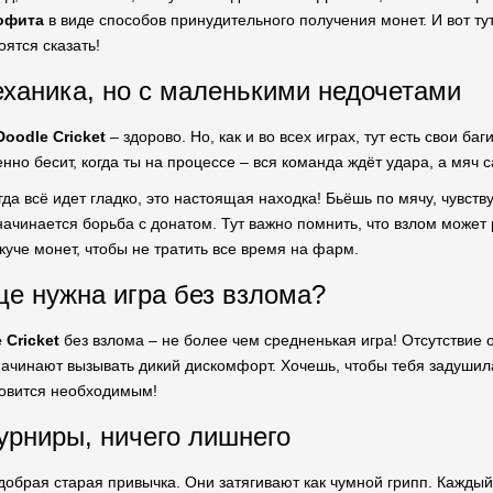
офита
в виде способов принудительного получения монет. И вот ту
оятся сказать!
ханика, но с маленькими недочетами
Doodle Cricket
– здорово. Но, как и во всех играх, тут есть свои баг
нно бесит, когда ты на процессе – вся команда ждёт удара, а мяч 
гда всё идет гладко, это настоящая находка! Бьёшь по мячу, чувств
начинается борьба с донатом. Тут важно помнить, что взлом может
куче монет, чтобы не тратить все время на фарм.
е нужна игра без взлома?
 Cricket
без взлома – не более чем средненькая игра! Отсутствие 
начинают вызывать дикий дискомфорт. Хочешь, чтобы тебя задуши
новится необходимым!
рниры, ничего лишнего
добрая старая привычка. Они затягивают как чумной грипп. Каждый 