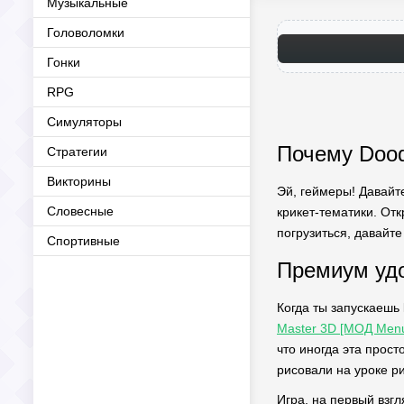
Музыкальные
Головоломки
Гонки
RPG
Симуляторы
Почему Doodl
Стратегии
Викторины
Эй, геймеры! Давайт
Словесные
крикет-тематики. От
погрузиться, давайте 
Спортивные
Премиум удо
Когда ты запускаешь
Master 3D [МОД Men
что иногда эта прост
рисовали на уроке ри
Игра, на первый взгл