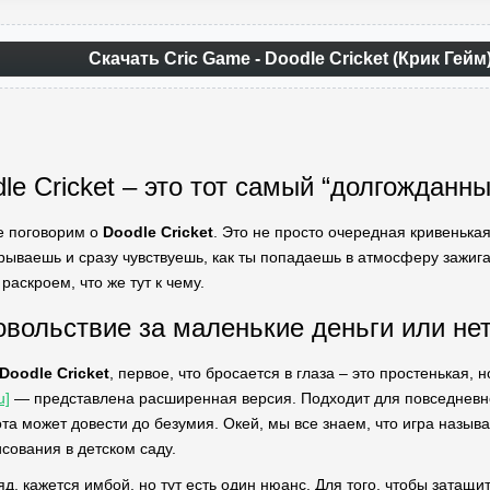
Скачать Cric Game - Doodle Cricket (Крик Гей
e Cricket – это тот самый “долгожданны
е поговорим о
Doodle Cricket
. Это не просто очередная кривенька
крываешь и сразу чувствуешь, как ты попадаешь в атмосферу зажиг
раскроем, что же тут к чему.
вольствие за маленькие деньги или не
Doodle Cricket
, первое, что бросается в глаза – это простенькая,
u]
— представлена расширенная версия. Подходит для повседневног
ота может довести до безумия. Окей, мы все знаем, что игра назыв
сования в детском саду.
яд, кажется имбой, но тут есть один нюанс. Для того, чтобы затащ