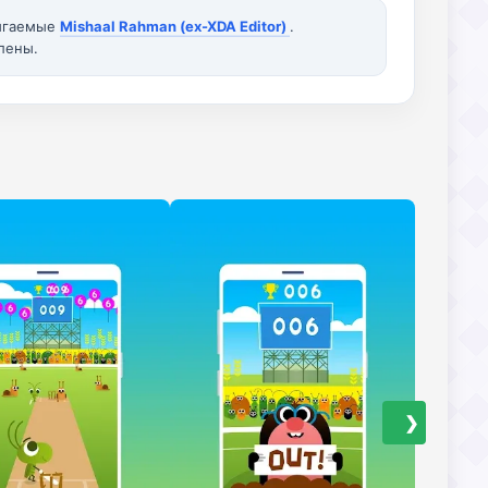
вигаемые
Mishaal Rahman (ex-XDA Editor)
.
лены.
❯