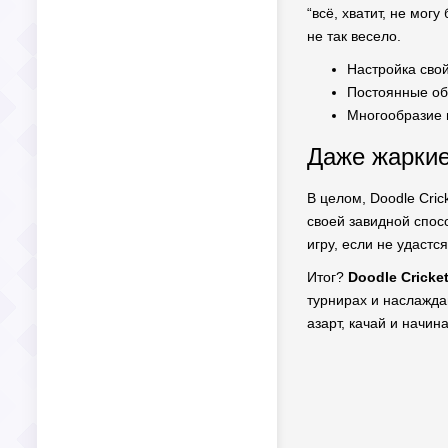
“всё, хватит, не мог
не так весело.
Настройка сво
Постоянные об
Многообразие 
Даже жаркие
В целом, Doodle Cri
своей завидной спос
игру, если не удастс
Итог?
Doodle Cricke
турнирах и наслажда
азарт, качай и начин