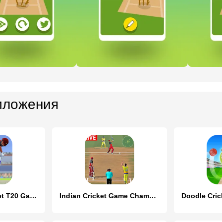
иложения
Bangladesh Cricket T20 Game
Indian Cricket Game Champion