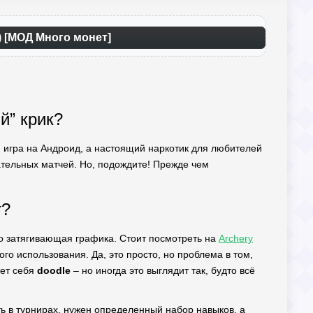
м) [МОД Много монет]
й” крик?
я игра на Андроид, а настоящий наркотик для любителей
ательных матчей. Но, подождите! Прежде чем
т?
 но затягивающая графика. Стоит посмотреть на
Archery
о использования. Да, это просто, но проблема в том,
ает себя
doodle
– но иногда это выглядит так, будто всё
ить в турнирах, нужен определенный набор навыков, а