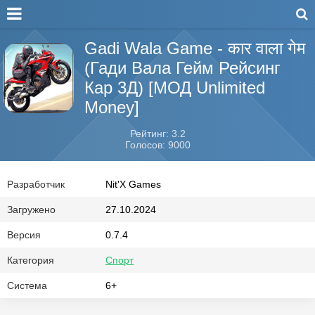
Gadi Wala Game - कार वाला गेम
(Гади Вала Гейм Рейсинг
Кар 3Д) [МОД Unlimited
Money]
Рейтинг: 3.2
Голосов: 9000
Разработчик
Nit'X Games
Загружено
27.10.2024
Версия
0.7.4
Категория
Спорт
Система
6+