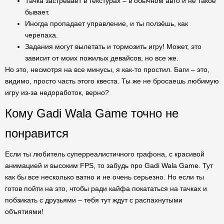
Тачка застревает в текстурах – в обычном авто и не такое
бывает.
Иногда пропадает управление, и ты ползёшь, как
черепаха.
Задания могут вылетать и тормозить игру! Может, это
зависит от моих пожилых девайсов, но все же.
Но это, несмотря на все минусы, я как-то простил. Баги – это,
видимо, просто часть этого квеста. Ты же не бросаешь любимую
игру из-за недоработок, верно?
Кому Gadi Wala Game точно не
понравится
Если ты любитель суперреалистичного графона, с красивой
анимацией и высоким FPS, то забудь про Gadi Wala Game. Тут
как бы все несколько ватно и не очень серьезно. Но если ты
готов пойти на это, чтобы ради кайфа покататься на тачках и
побзикать с друзьями – тебя тут ждут с распахнутыми
объятиями!