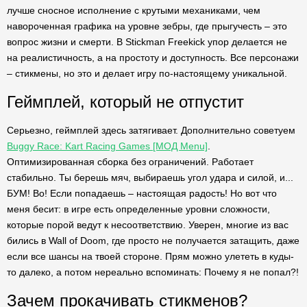
лучше сносное исполнение с крутыми механиками, чем
навороченная графика на уровне зебры, где прыгучесть – это
вопрос жизни и смерти. В Stickman Freekick упор делается не
на реалистичность, а на простоту и доступность. Все персонажи
– стикмены, но это и делает игру по-настоящему уникальной.
Геймплей, который не отпустит
Серьезно, геймплей здесь затягивает. Дополнительно советуем
Buggy Race: Kart Racing Games [МОД Menu]
.
Оптимизированная сборка без ограничений. Работает
стабильно. Ты берешь мяч, выбираешь угол удара и силой, и...
БУМ! Во! Если попадаешь – настоящая радость! Но вот что
меня бесит: в игре есть определенные уровни сложности,
которые порой ведут к несоответствию. Уверен, многие из вас
бились в Wall of Doom, где просто не получается затащить, даже
если все шансы на твоей стороне. Прям можно улететь в куды-
то далеко, а потом нереально вспоминать: Почему я не попал?!
Зачем прокачивать стикменов?