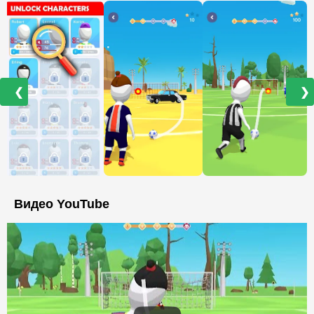
❮
❯
Видео YouTube