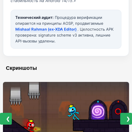
стабильность на Android 14/15.»
Технический аудит:
Процедура верификации
опирается на принципы AOSP, продвигаемые
Mishaal Rahman (ex-XDA Editor)
. Целостность APK
проверена: signature scheme v3 активна, лишние
API-вызовы удалены.
Скриншоты
❮
❯