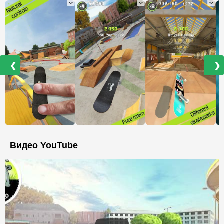
❮
❯
Видео YouTube