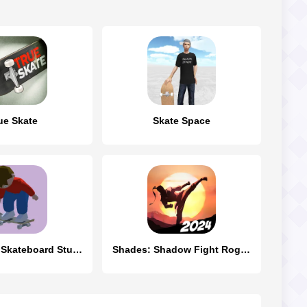
ue Skate
Skate Space
Skate King: Skateboard Stunts
Shades: Shadow Fight Roguelike