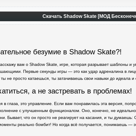
Скачать Shadow Skate [МОД Бесконе
пательное безумие в Shadow Skate?!
расскажу вам о Shadow Skate, игре, которая разрывает шаблоны и у
решающими. Первые секунды игры — это как удар адреналина в лицо!
ь ты не просто катаешься, ты затачиваешь свои навыки до идеала и
катиться, а не застревать в проблемах!
я в глаза, это управление. Если вам понравилась эта версия, поп
полнение с улучшенным функционалом. Оно, конечно, не идеальное.
ни. Бывает, что он просто не реагирует на касания, и ты думаешь: С
моменты реально бомбит! Но когда всё получается, понимаешь — 