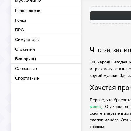
Музыкальные
Головоломки
Гонки
RPG
Симуляторы
Что за зали
Стратегии
Викторины
Эй, народ! Сегодня 
Словесные
и трюк могут стать 
крутой музыки. Здес
Спортивные
Хочется про
Первое, что бросаетс
монет]
. Отличное до
скейте впервые в жиз
сделав манёвр. Эти 
трюком.