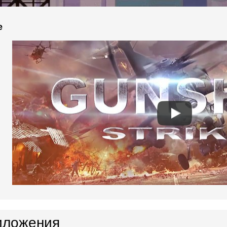
e
иложения