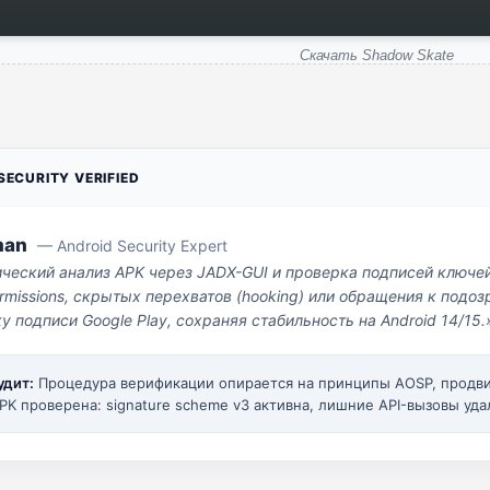
Скачать Shadow Skate
ECURITY VERIFIED
man
— Android Security Expert
ический анализ APK через JADX-GUI и проверка подписей ключе
missions, скрытых перехватов (hooking) или обращения к под
у подписи Google Play, сохраняя стабильность на Android 14/15.
удит:
Процедура верификации опирается на принципы AOSP, прод
PK проверена: signature scheme v3 активна, лишние API-вызовы уда