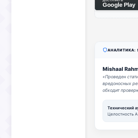
ДОСТУПНО В
Google Play
АНАЛИТИКА: S
Mishaal Rah
«Проведен стат
вредоносных per
обходит проверк
Технический а
Целостность A