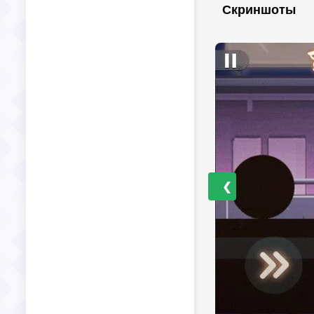
Скриншоты
❮