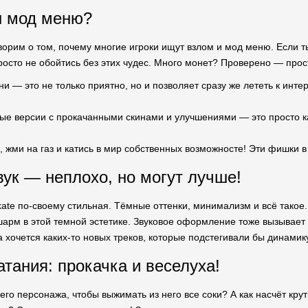
н мод меню?
ворим о том, почему многие игроки ищут взлом и мод меню. Если т
просто не обойтись без этих чудес. Много монет? Проверено — прос
и — это не только приятно, но и позволяет сразу же лететь к инт
ые версии с прокачанными скинами и улучшениями — это просто ка
, жми на газ и катись в мир собственных возможносте! Эти фишки в
вук — неплохо, но могут лучше!
te по-своему стильная. Тёмные оттенки, минимализм и всё такое. Н
арм в этой темной эстетике. Звуковое оформление тоже вызывает mi
а хочется каких-то новых треков, которые подстегивали бы динамик
атания: прокачка и веселуха!
его персонажа, чтобы выжимать из него все соки? А как насчёт кру