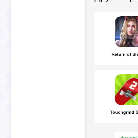
Return of S
Touchgrind S
alexnov