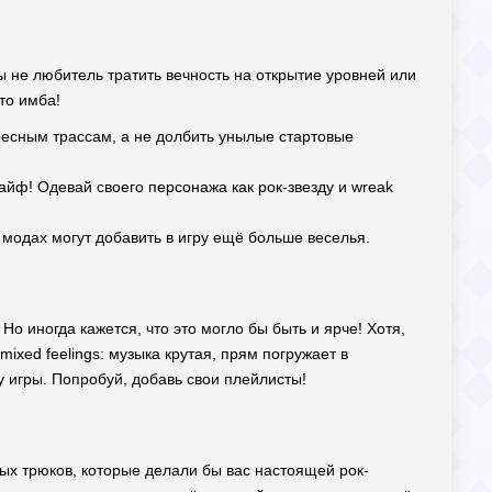
ы не любитель тратить вечность на открытие уровней или
то имба!
ересным трассам, а не долбить унылые стартовые
йф! Одевай своего персонажа как рок-звезду и wreak
 модах могут добавить в игру ещё больше веселья.
о иногда кажется, что это могло бы быть и ярче! Хотя,
xed feelings: музыка крутая, прям погружает в
у игры. Попробуй, добавь свои плейлисты!
тых трюков, которые делали бы вас настоящей рок-