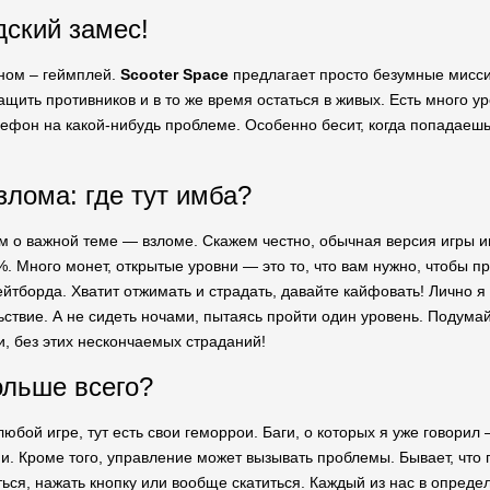
дский замес!
ном – геймплей.
Scooter Space
предлагает просто безумные мисси
ащить противников и в то же время остаться в живых. Есть много у
фон на какой-нибудь проблеме. Особенно бесит, когда попадаешь в
злома: где тут имба?
м о важной теме — взломе. Скажем честно, обычная версия игры и
%. Много монет, открытые уровни — это то, что вам нужно, чтобы 
йтборда. Хватит отжимать и страдать, давайте кайфовать! Лично я 
ьствие. А не сидеть ночами, пытаясь пройти один уровень. Подумай
, без этих нескончаемых страданий!
ольше всего?
 любой игре, тут есть свои геморрои. Баги, о которых я уже говорил
и. Кроме того, управление может вызывать проблемы. Бывает, что 
ся, нажать кнопку или вообще скатиться. Каждый из нас в определ