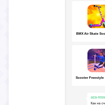
BMX Air Skate Sco
Scooter Freestyle
aza-ross
Как на с