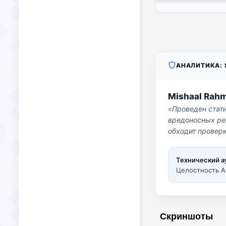
АНАЛИТИКА: S
Mishaal Rah
«Проведен стат
вредоносных per
обходит проверк
Технический а
Целостность A
Скриншоты