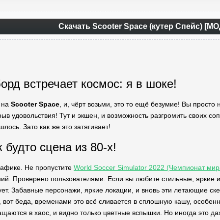
Скачать Scooter Space (кутер Спейс) [М
орд встречает космос: я в шоке!
 на
Scooter Space
, и, чёрт возьми, это то ещё безумие! Вы просто 
зрыв удовольствия! Тут и экшен, и возможность разгромить своих с
шлось. Зато как же это затягивает!
 будто сцена из 80-х!
рафике. Не пропустите
World Soccer Simulator 2022 (Чемпионат ми
ний. Проверено пользователями. Если вы любите стильные, яркие и
ует. Забавные персонажи, яркие локации, и вновь эти летающие ске
, вот беда, временами это всё сливается в сплошную кашу, особенн
щаются в хаос, и видно только цветные вспышки. Но иногда это д