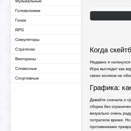
Музыкальные
Головоломки
Гонки
RPG
Симуляторы
Когда скейтб
Стратегии
Викторины
Недавно я наткнулся
Словесные
Игра выглядит как в
своих косяков не обо
Спортивные
Графика: как
Давайте сначала о г
сборка без ограниче
визуально очень рад
потратили время. Но
противниками превра