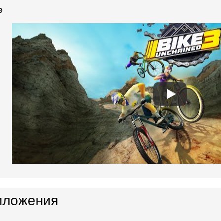
e
иложения