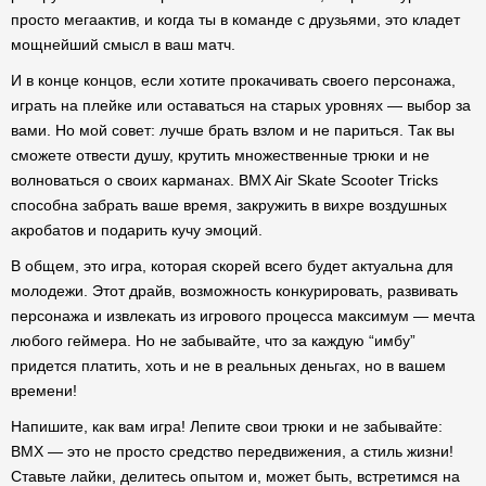
просто мегаактив, и когда ты в команде с друзьями, это кладет
мощнейший смысл в ваш матч.
И в конце концов, если хотите прокачивать своего персонажа,
играть на плейке или оставаться на старых уровнях — выбор за
вами. Но мой совет: лучше брать взлом и не париться. Так вы
сможете отвести душу, крутить множественные трюки и не
волноваться о своих карманах. BMX Air Skate Scooter Tricks
способна забрать ваше время, закружить в вихре воздушных
акробатов и подарить кучу эмоций.
В общем, это игра, которая скорей всего будет актуальна для
молодежи. Этот драйв, возможность конкурировать, развивать
персонажа и извлекать из игрового процесса максимум — мечта
любого геймера. Но не забывайте, что за каждую “имбу”
придется платить, хоть и не в реальных деньгах, но в вашем
времени!
Напишите, как вам игра! Лепите свои трюки и не забывайте:
BMX — это не просто средство передвижения, а стиль жизни!
Ставьте лайки, делитесь опытом и, может быть, встретимся на