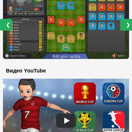
❮
❯
Видео YouTube