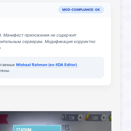
MOD-COMPLIANCE: OK
й. Манифест приложения не содержит
озрительным серверам. Модификация корректно
»
вигаемые
Mishaal Rahman (ex-XDA Editor)
.
лены.