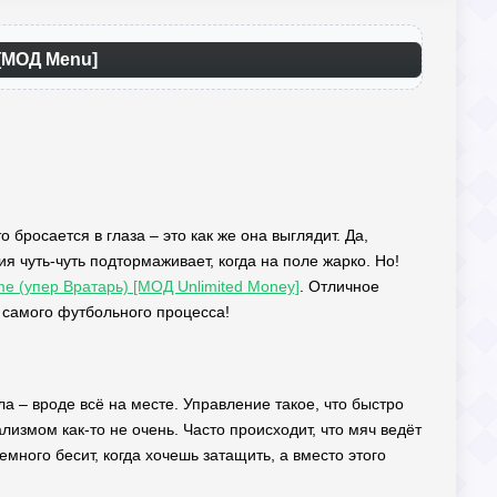
 [МОД Menu]
 бросается в глаза – это как же она выглядит. Да,
я чуть-чуть подтормаживает, когда на поле жарко. Но!
me (упер Вратарь) [МОД Unlimited Money]
. Отличное
 самого футбольного процесса!
ла – вроде всё на месте. Управление такое, что быстро
лизмом как-то не очень. Часто происходит, что мяч ведёт
емного бесит, когда хочешь затащить, а вместо этого