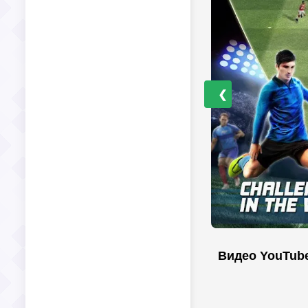
❮
Видео YouTub