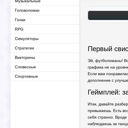
Музыкальные
Головоломки
Гонки
RPG
Симуляторы
Первый свис
Стратегии
Викторины
Эй, футболоманы! Вот
Словесные
графика не на уровне
Если вам понравилас
Спортивные
дополнение с улучше
Геймплей: з
Итак, давайте разбер
привыкаешь. Есть воз
себя странно. Вроде 
наблюдаешь за танц