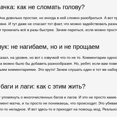
ачка: как не сломать голову?
а довольно простая, но иногда в ней сложно разобраться. А вот пр
вни. И тут даже не спасает тот факт, что можно задействовать раз
 прокачать всё в разы быстрее. Зачем париться, если можно прост
вук: не нагибаем, но и не прощаем
казал, на уровне, но вот с озвучкой что-то не то. Комментарии од
ак можно было бы добавить разнообразия. Но, ребят, если вам пов
ыми комментариями. Это круто! Зачем слушать один и тот же набо
аги и лаги: как с этим жить?
т упомянуть о многочисленных багов и лагов. И это не просто какие
ент матча, и ты просто не понимаешь, что происходит. Это убивае
то-то неладное. И вот здесь-то и приходит на помощь мод. Реальн