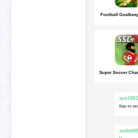
Football Goalkee
aya198
Как-то м
andrei8