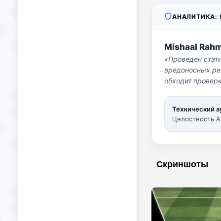
АНАЛИТИКА: S
Mishaal Rah
«Проведен стат
вредоносных per
обходит проверк
Технический а
Целостность A
Скриншоты