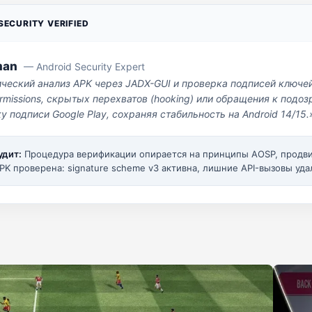
ECURITY VERIFIED
man
— Android Security Expert
ический анализ APK через JADX-GUI и проверка подписей ключе
missions, скрытых перехватов (hooking) или обращения к под
у подписи Google Play, сохраняя стабильность на Android 14/15.
удит:
Процедура верификации опирается на принципы AOSP, прод
PK проверена: signature scheme v3 активна, лишние API-вызовы уда