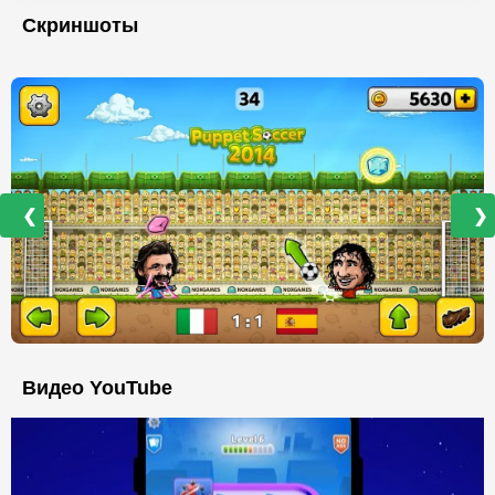
Скриншоты
❮
❯
Видео YouTube