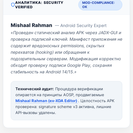
АНАЛИТИКА: SECURITY
MOD-COMPLIANCE:
VERIFIED
OK
Mishaal Rahman
— Android Security Expert
«Проведен статический анализ APK через JADX-GUI и
проверка подписей ключей. Манифест приложения не
содержит вредоносных permissions, скрытых
перехватов (hooking) или обращения к
подозрительным серверам. Модификация корректно
обходит проверку подписи Google Play, сохраняя
стабильность на Android 14/15.»
Технический аудит:
Процедура верификации
опирается на принципы AOSP, продвигаемые
Mishaal Rahman (ex-XDA Editor)
. Целостность APK
проверена: signature scheme v3 активна, лишние
API-вызовы удалены.