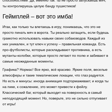
способностями. Да, именно так: ты не просто запускаешь мяч,
ты контролируешь целую банду пушистиков!
Геймплей – вот это имба!
Итак, как только ты влетаешь в игру, понимаешь, что это не
просто пинать мяч в ворота. Ты реально затащить, если будешь
грамотно использовать навыки своих собаководов. Каждый из
них уникален, и тут ключ к успеху – правильная команда. Есть
про-футболисты, которые раскладывают противника, а есть
мутанты-колобки, которые просто летают по полю и забивают в
самые неожиданные моменты.
Графика? Нормас! Все ярко, всё красиво. Яркие поля, веселые
атмосферы и такие тематические локации, что глаз радуется.
Но есть и минусы: иногда анимация подтормаживает, и когда ты
на пике, к сожалению, это может привести к фейлу.
Классический баг, который выходит на поверхность в самый
неподходящий момент. Но, поверьте, это не сильно отпугивает
от игры!