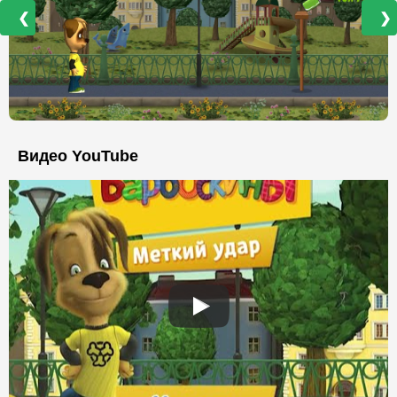
❮
❯
Видео YouTube