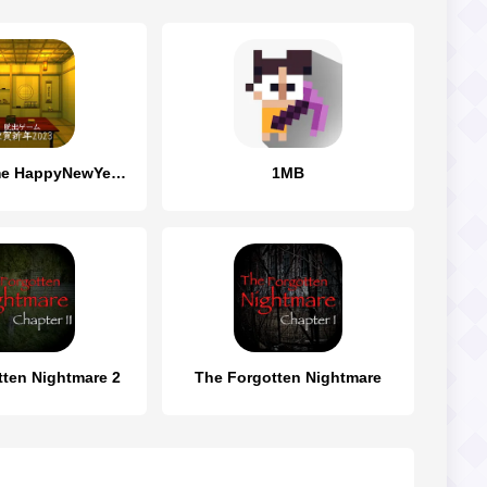
Escape game HappyNewYear 2023
1MB
tten Nightmare 2
The Forgotten Nightmare