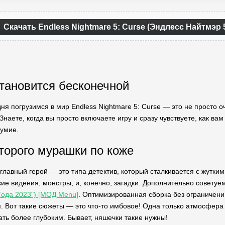
Скачать Endless Nightmare 5: Curse (Эндлесс Найтмэр
становится бесконечной
дня погрузимся в мир Endless Nightmare 5: Curse — это не просто
Знаете, когда вы просто включаете игру и сразу чувствуете, как ва
зумие.
оторого мурашки по коже
 главный герой — это типа детектив, который сталкивается с жутк
кие видения, монстры, и, конечно, загадки. Дополнительно советуе
Года 2023") [МОД Menu]
. Оптимизированная сборка без ограничени
. Вот такие сюжеты — это что-то имбовое! Одна только атмосфера с
ть более глубоким. Бывает, няшечки такие нужны!