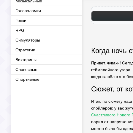
Музыкальные
Головоломки
Гонки
RPG
Симуляторы
Когда ночь 
Стратегии
Викторины
Привет, чуваки! Сего
Словесные
геймплейного угара. 
когда зашёл в это бе
Спортивные
Сюжет, от к
Итак, по сюжету наш
спойлеров: у вас жут
Счастливого Нового 
парил от напряжения
можно было бы сдела