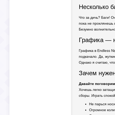
Несколько б
Что за дичь? Баги! О
пока не проклянешь в
Безумно волнительно
Графика — н
Графика в Endless Ni
подкачало. Да, жутки
Однако я считаю, что
Зачем нуже
Давайте поговорим 
Хочешь легко затащи
сборы. Играть споко
Не парься носи
Огромное коли