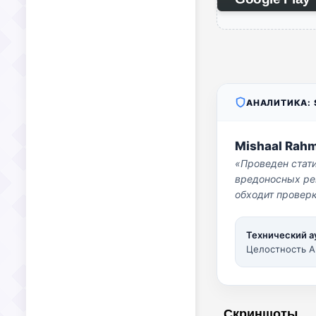
АНАЛИТИКА: S
Mishaal Rah
«Проведен стат
вредоносных per
обходит проверк
Технический а
Целостность A
Скриншоты