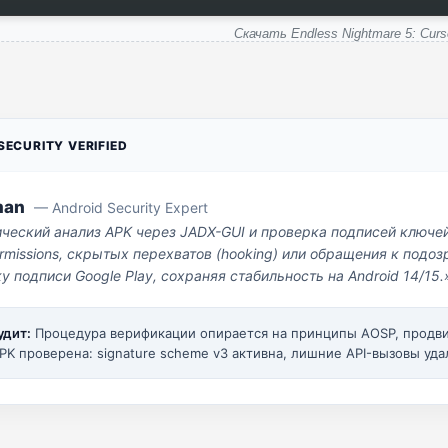
Скачать Endless Nightmare 5: Curs
ECURITY VERIFIED
man
— Android Security Expert
ический анализ APK через JADX-GUI и проверка подписей ключе
missions, скрытых перехватов (hooking) или обращения к под
у подписи Google Play, сохраняя стабильность на Android 14/15.
удит:
Процедура верификации опирается на принципы AOSP, прод
PK проверена: signature scheme v3 активна, лишние API-вызовы уда