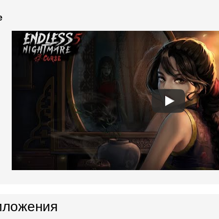
e
иложения