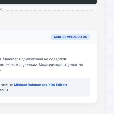
e
MOD-COMPLIANCE: OK
й. Манифест приложения не содержит
озрительным серверам. Модификация корректно
»
вигаемые
Mishaal Rahman (ex-XDA Editor)
.
лены.