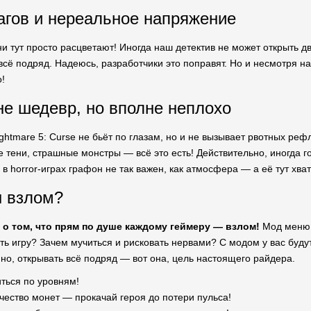
агов и нереальное напряжение
ни тут просто расцветают! Иногда наш детектив не может открыть дв
сё подряд. Надеюсь, разработчики это поправят. Но и несмотря на
!
е шедевр, но вполне неплохо
ghtmare 5: Curse не бьёт по глазам, но и не вызывает рвотных рефл
е тени, страшные монстры — всё это есть! Действительно, иногда го
 в horror-играх графон не так важен, как атмосфера — а её тут хват
н взлом?
о том, что прям по душе каждому геймеру — взлом!
Мод меню, 
ть игру? Зачем мучиться и рисковать нервами? С модом у вас будут
йно, открывать всё подряд — вот она, цель настоящего райдера.
ться по уровням!
чество монет — прокачай героя до потери пульса!