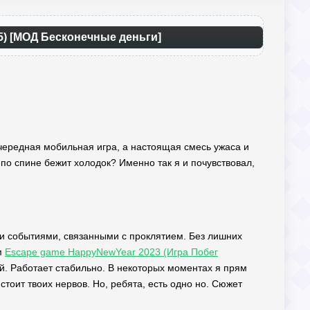
 5) [МОД Бесконечные деньги]
 очередная мобильная игра, а настоящая смесь ужаса и
м по спине бежит холодок? Именно так я и почувствовал,
ими событиями, связанными с проклятием. Без лишних
м
Escape game HappyNewYear 2023 (Игра Побег
й. Работает стабильно. В некоторых моментах я прям
тоит твоих нервов. Но, ребята, есть одно но. Сюжет