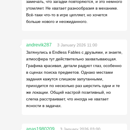
замечать, что загадки повторяются, и это немного
утомляет. Не хватает разнообразия в механике.
Всё-таки что-то в игре цепляет, но хочется
больше нового и неожиданного.
andrevik287
3 January 2026 11:00
Затянулись в Endless Fables с друзьями, и знаете,
атмосфера тут действительно захватывающая.
Графика красивая, детали радуют глаз, особенно
в сценах поиска предметов. Однако местами
задания кажутся слишком запутанными,
приходится по несколько раз шерстить одни и те
же локации. Общий настрой позитивный, но
слегка расстраивает, что иногда не хватает
ясности в задачах.
anas1980209
3 January 2026 03:00