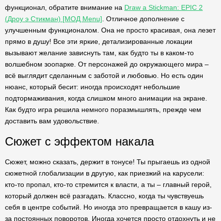
функционал, обратите внимание на
Draw a Stickman: EPIC 2
(Дроу э Стикман) [МОД Menu]
. Отличное дополнение с
улучшенным функционалом. Она не просто красивая, она лезет
прямо в душу! Все эти яркие, детализированные локации
вызывают желание зависнуть там, как будто ты в каком-то
волшебном зоопарке. От персонажей до окружающего мира –
всё выглядит сделанным с заботой и любовью. Но есть один
нюанс, который бесит: иногда происходят небольшие
подтормаживания, когда слишком много анимации на экране.
Как будто игра решила немного поразмышлять, прежде чем
доставить вам удовольствие.
Сюжет с эффектом накала
Сюжет, можно сказать, держит в тонусе! Ты прыгаешь из одной
сюжетной глобализации в другую, как приезжий на карусели:
кто-то пропал, кто-то стремится к власти, а ты – главный герой,
который должен всё разгадать. Классно, когда ты чувствуешь
себя в центре событий. Но иногда это превращается в кашу из-
за постоянных поворотов. Иногда хочется просто отдохнуть и не