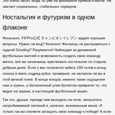
Это очень бесит, когда ты уже на финишной прямой в матче. Не
хватает нормальных, стабильных серверов.
Ностальгия и футуризм в одном
флаконе
Финально, FIFPro公式 チャンピオンイレブン задаёт хорошие
вопросы. Нужен ли мод? Конечно! Желаешь ли расправиться с
нудной Grinding? Разумеется! Наблюдая за динамикой
футбольных матчей и возможность создать свою команду
мечты, всё же начинаешь чувствовать ностальгию по старым
добрым дням. Если у вас получится забить 100 голов к концу
сезона и взять подряд кубок, проверьте, не застряли ли вы в
этой вечной гонке. В конце концов, именно такие ощущения
нам и нужны, а бесконечный улов буллетов превратит то, что
видно на экране, в настоящий футбольный экшен.
Так что, друзья, прежде чем выходить на поле, запаситесь
непробиваемой тактикой и, конечно, взломанным меню. И
только так вы сможете затащить свою команду к победе! А если