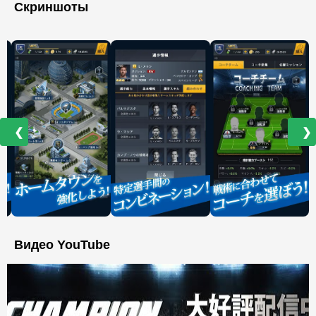
Скриншоты
❮
❯
Видео YouTube