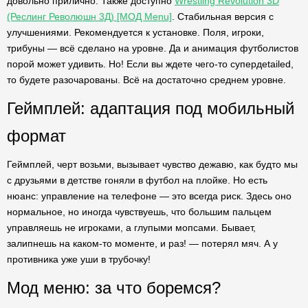
довольно прилично. Также доступно
Wrestling Revolution 3D
(Реслинг Революшн 3Д) [МОД Menu]
. Стабильная версия с
улучшениями. Рекомендуется к установке. Поля, игроки,
трибуны — всё сделано на уровне. Да и анимация футболистов
порой может удивить. Но! Если вы ждете чего-то супердetailed,
то будете разочарованы. Всё на достаточно среднем уровне.
Геймплей: адаптация под мобильный
формат
Геймплей, черт возьми, вызывает чувство дежавю, как будто мы
с друзьями в детстве гоняли в футбол на плойке. Но есть
нюанс: управление на телефоне — это всегда риск. Здесь оно
нормальное, но иногда чувствуешь, что большим пальцем
управляешь не игроками, а глупыми мопсами. Бывает,
залипнешь на каком-то моменте, и раз! — потерял мяч. А у
противника уже уши в трубочку!
Мод меню: за что боремся?