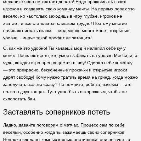
механике явно не хватает доната! Надо прокачивать своих
игроков и создавать свою команду мечты. На первых порах это
весело, но как только заходишь в игру глубже, игроков не
хватает, и все становится слишком трудно! Поэтому многие
начинают искать взлом — мод меню, много монет, открытые
уровни... иначе такой профит не затащить!
О, как же это удобно! Ты качаешь мод и налепил себе кучу
монет. Появляются те, кто умеет забивать на уровне Месси, и, о
чудо, каждая игра превращается в шоу! Сделал себе команду
— это прекрасно, бесконечные прокачки и открытые игроки
дарят свободу! Кому нужно тратить время на гринд, когда можно
заполучить все это сразу? Но помните, ребята, взломы — это
палка о двух концах. Тут нужно быть осторожным, чтобы не
схлопотать бан.
Заставлять соперников потеть
Ладно, давайте поговорим о матчах. Процесс сам по себе
веселый, особенно когда ты зажимаешь своих соперников!
Неплохо сделаны компьютерные противники, они не тупят, а