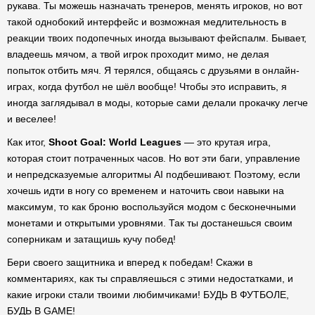
рукава. Ты можешь назначать тренеров, менять игроков, но вот
такой однобокий интерфейс и возможная медлительность в
реакции твоих подопечных иногда вызывают фейспалм. Бывает,
владеешь мячом, а твой игрок проходит мимо, не делая
попыток отбить мяч. Я терялся, общаясь с друзьями в онлайн-
играх, когда футбол не шёл вообще! Чтобы это исправить, я
иногда заглядывал в моды, которые сами делали прокачку легче
и веселее!
Как итог,
Shoot Goal: World Leagues
— это крутая игра,
которая стоит потраченных часов. Но вот эти баги, управление
и непредсказуемые алгоритмы AI подбешивают. Поэтому, если
хочешь идти в ногу со временем и наточить свои навыки на
максимум, то как броню воспользуйся модом с бесконечными
монетами и открытыми уровнями. Так ты достанешься своим
соперникам и затащишь кучу побед!
Бери своего защитника и вперед к победам! Скажи в
комментариях, как ты справляешься с этими недостатками, и
какие игроки стали твоими любимчиками! БУДЬ В ФУТБОЛЕ,
БУДЬ В GAME!