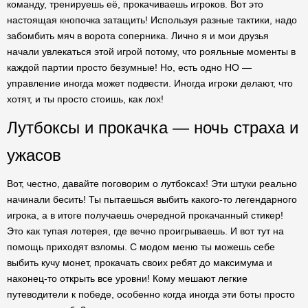
команду, тренируешь её, прокачиваешь игроков. Вот это
настоящая кнопочка затащить! Используя разные тактики, надо
забомбить мяч в ворота соперника. Лично я и мои друзья
начали увлекаться этой игрой потому, что рояльные моменты в
каждой партии просто безумные! Но, есть одно НО —
управление иногда может подвести. Иногда игроки делают, что
хотят, и ты просто стоишь, как лох!
Лутбоксы и прокачка — ночь страха и
ужасов
Вот, честно, давайте поговорим о лутбоксах! Эти штуки реально
начинали бесить! Ты пытаешься выбить какого-то легендарного
игрока, а в итоге получаешь очередной прокачанный стикер!
Это как тупая лотерея, где вечно проигрываешь. И вот тут на
помощь приходят взломы. С модом меню ты можешь себе
выбить кучу монет, прокачать своих ребят до максимума и
наконец-то открыть все уровни! Кому мешают легкие
путеводители к победе, особенно когда иногда эти боты просто