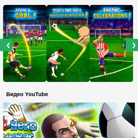
❮
❯
Видео YouTube