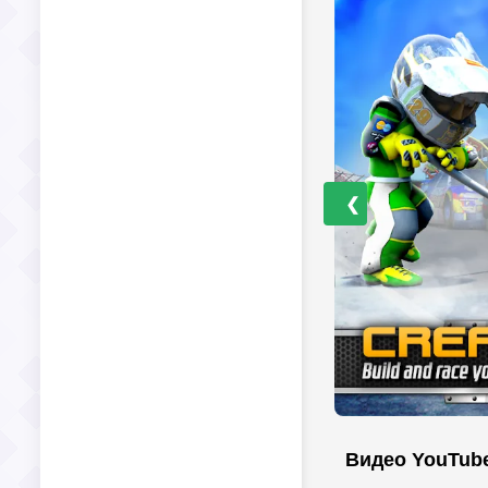
❮
Видео YouTub