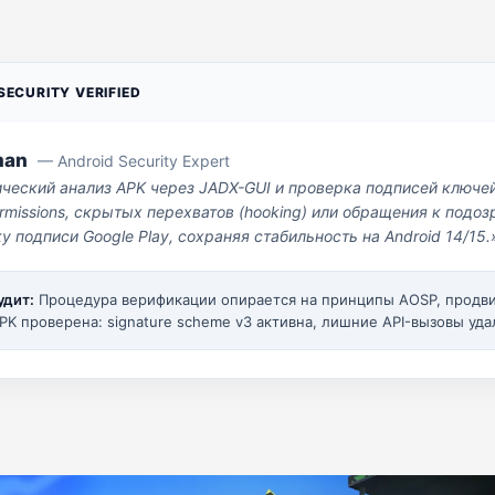
ECURITY VERIFIED
man
— Android Security Expert
ический анализ APK через JADX-GUI и проверка подписей ключе
missions, скрытых перехватов (hooking) или обращения к под
у подписи Google Play, сохраняя стабильность на Android 14/15.
удит:
Процедура верификации опирается на принципы AOSP, прод
PK проверена: signature scheme v3 активна, лишние API-вызовы уда