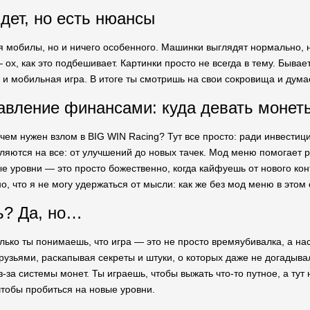
дет, но есть нюансы
 мобилы, но и ничего особенного. Машинки выглядят нормально, но
ох, как это подбешивает. Картинки просто не всегда в тему. Бывае
о и мобильная игра. В итоге ты смотришь на свои сокровища и дума
авление финансами: куда девать монет
чем нужен взлом в BIG WIN Racing? Тут все просто: ради инвестици
ляются на все: от улучшений до новых тачек. Мод меню помогает 
е уровни — это просто божественно, когда кайфуешь от нового конт
о, что я не могу удержаться от мысли: как же без мод меню в этом
ь? Да, но…
олько ты понимаешь, что игра — это не просто времяубивалка, а н
узьями, раскапывая секреты и штуки, о которых даже не догадывал
-за системы монет. Ты играешь, чтобы выжать что-то путное, а тут 
чтобы пробиться на новые уровни.