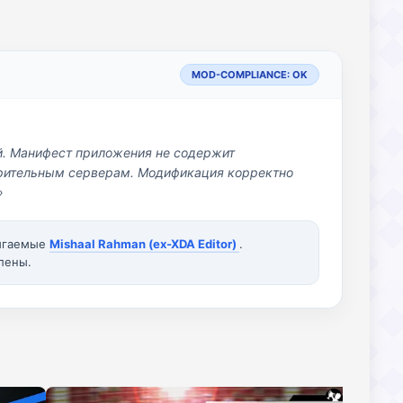
MOD-COMPLIANCE: OK
й. Манифест приложения не содержит
озрительным серверам. Модификация корректно
»
вигаемые
Mishaal Rahman (ex-XDA Editor)
.
лены.