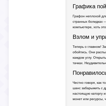
Графика пой
Графон неплохой для
странных болидках — 
компьютере, хоть эт
Взлом и упр
Теперь о главном! За
обойтись. Они распы
каждом углу. Открыты
тачках. Неудивительн
Понравилос
Честно говоря, как т
шанс забарыжить с др
настоящую каторгу из
монет или ресурсы, 