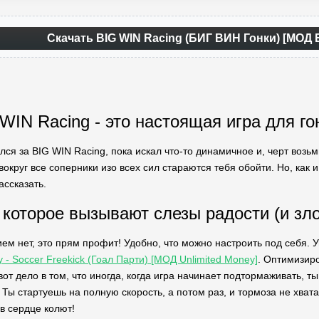
Скачать BIG WIN Racing (БИГ ВИН Гонки) [МОД
WIN Racing - это настоящая игра для г
лся за BIG WIN Racing, пока искал что-то динамичное и, черт возь
вокруг все соперники изо всех сил стараются тебя обойти. Но, как и
ассказать.
 которое вызывают слезы радости (и зло
ем нет, это прям профит! Удобно, что можно настроить под себя. У
y - Soccer Freekick (Гоал Парти) [МОД Unlimited Money]
. Оптимизир
от дело в том, что иногда, когда игра начинает подтормаживать, ты 
 Ты стартуешь на полную скорость, а потом раз, и тормоза не хватае
в сердце колют!