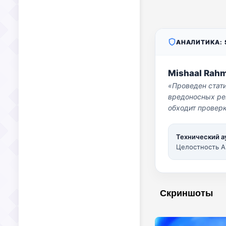
АНАЛИТИКА: S
Mishaal Rah
«Проведен стат
вредоносных per
обходит проверк
Технический а
Целостность A
Скриншоты