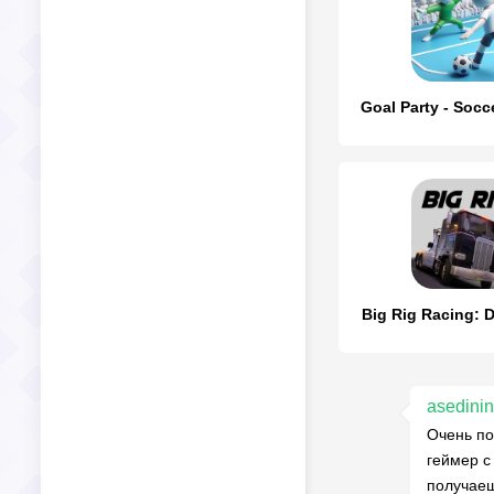
Goal Party - Socc
Big Rig Racing: D
asedini
Очень по
геймер с
получаеш