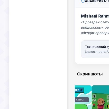
АНАЛИТИКА: S
Mishaal Rah
«Проведен стат
вредоносных per
обходит проверк
Технический а
Целостность A
Скриншоты