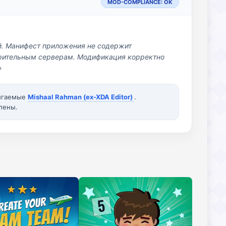
MOD-COMPLIANCE: OK
й. Манифест приложения не содержит
озрительным серверам. Модификация корректно
»
вигаемые
Mishaal Rahman (ex-XDA Editor)
.
лены.