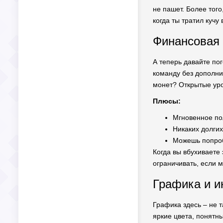
не пашет. Более тог
когда ты тратил куч
Финансовая 
А теперь давайте пог
команду без дополни
монет? Открытые уро
Плюсы:
Мгновенное по
Никаких долгих
Можешь попроб
Когда вы вбухиваете
ограничивать, если 
Графика и и
Графика здесь – не т
яркие цвета, понятн