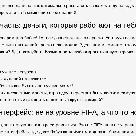
о, не всегда ясно, как оптимально расставить свою команду перед
у времени на возвышение своих парней.
часть: деньги, которые работают на теб
оворим про бабло! Тут все давненько не так просто. Есть куча воз
тельных вложений просто невозможно. Здесь нам и помогает взлом
вни? Да, пожалуйста! Возможность разблокировать новую версию в 
лучение ресурсов.
 ожиданий на развитие.
овать все билеты на лучшие матчи!
 эти несчастные монеты, игра вдруг перестает быть жестким симул
можно взять и затащить с помощью крутых козырей?
нтерфейс: не на уровне FIFA, а что-то 
а, за которую ты готов расстраиваться. Это не FIFA, но в ее упрощ
ые интерфейсы, где даже бабушка поймет, что делать. Анимация ма