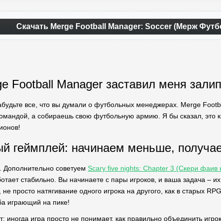
Скачать Merge Football Manager: Soccer (Мерж Фут
e Football Manager заставил меня зали
абудьте все, что вы думали о футбольных менеджерах. Merge Footba
омандой, а собираешь свою футбольную армию. Я бы сказал, это к
ионов!
й геймплей: начинаем меньше, получа
в. Дополнительно советуем
Scary five nights: Chapter 3 (Скери фаив
ботает стабильно. Вы начинаете с пары игроков, и ваша задача – и
и, не просто натягивание одного игрока на другого, как в старых RP
ба играющий на пике!
т: иногда игра просто не понимает, как правильно объединить игроко