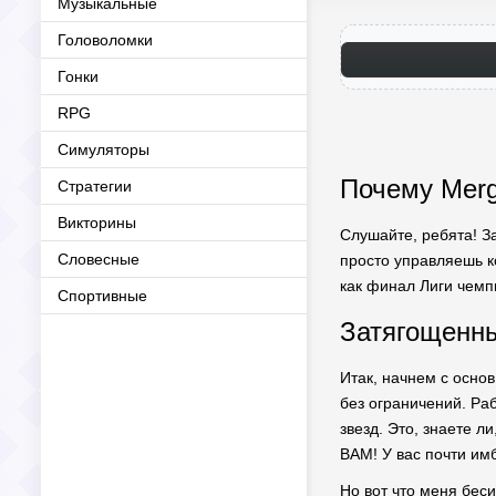
Музыкальные
Головоломки
Гонки
RPG
Симуляторы
Почему Merg
Стратегии
Викторины
Слушайте, ребята! З
Словесные
просто управляешь к
как финал Лиги чемп
Спортивные
Затягощенны
Итак, начнем с осно
без ограничений. Ра
звезд. Это, знаете л
BAM! У вас почти им
Но вот что меня беси