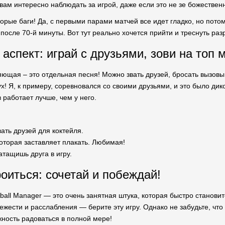
 вам интересно наблюдать за игрой, даже если это не зе божестве
торые баги! Да, с первыми парами матчей все идет гладко, но пото
после 70-й минуты. Вот тут реально хочется прийти и треснуть раз
аспект: играй с друзьями, зови на топ 
ющая – это отдельная песня! Можно звать друзей, бросать вызовы
! Я, к примеру, соревновался со своими друзьями, и это было дико
 работает лучше, чем у него.
ать друзей для коктейля.
оторая заставляет плакать. Любимая!
атащишь друга в игру.
роиться: сочетай и побеждай!
ball Manager — это очень занятная штука, которая быстро станов
ежести и расслабления — берите эту игру. Однако не забудьте, чт
ность радоваться в полной мере!