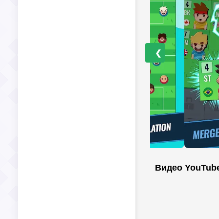
❮
Видео YouTub