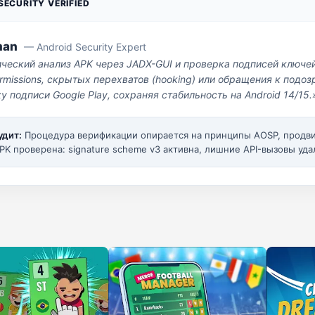
ECURITY VERIFIED
man
— Android Security Expert
ический анализ APK через JADX-GUI и проверка подписей ключе
missions, скрытых перехватов (hooking) или обращения к под
у подписи Google Play, сохраняя стабильность на Android 14/15.
удит:
Процедура верификации опирается на принципы AOSP, прод
PK проверена: signature scheme v3 активна, лишние API-вызовы уда