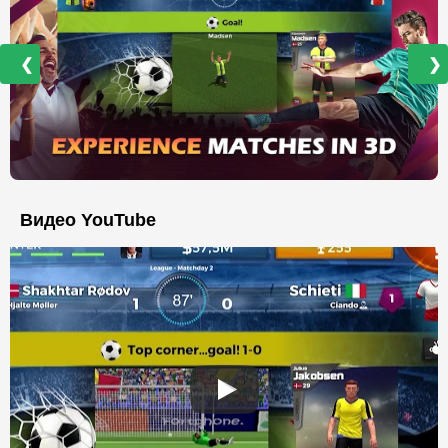
❮
❯
Видео YouTube