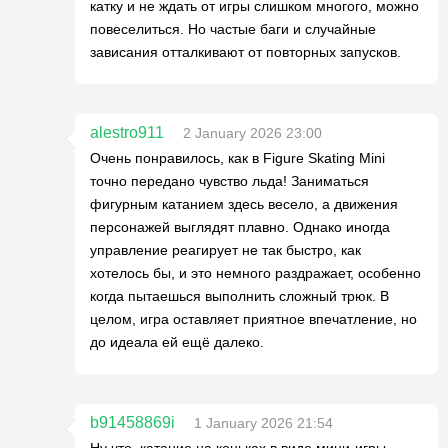
катку и не ждать от игры слишком многого, можно
повеселиться. Но частые баги и случайные
зависания отталкивают от повторных запусков.
alestro911
2 January 2026 23:00
Очень понравилось, как в Figure Skating Mini
точно передано чувство льда! Заниматься
фигурным катанием здесь весело, а движения
персонажей выглядят плавно. Однако иногда
управление реагирует не так быстро, как
хотелось бы, и это немного раздражает, особенно
когда пытаешься выполнить сложный трюк. В
целом, игра оставляет приятное впечатление, но
до идеала ей ещё далеко.
b91458869i
1 January 2026 21:54
Ну что, катание на коньках в виде мини-игры –