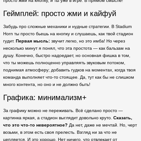
просто жми на кнопку, и ты уже в игре. В прямом смысле!
Геймплей: просто жми и кайфуй
Забудь про сложные механики и нудные стратегии. В Stadium
Horn ты просто бьешь на кнопку и слушаешь, как твой стадион
гудит.
Первая мысль:
звучит легко, но это имба! Но через
несколько минут я понял, что эта простота — как бальзам на
душу. Конечно, быстро надоедает, но основная фишка в том,
что ты можешь полноценно управляять звуковым потоком,
поднимая атмосферу; добавить гудков на моментах, когда твоя
команда выполняет что-то стоящее. Да, тут как бы не слишком
много контента, но оно и не должно быть!
Графика: минимализм+
За графику можно не переживать. Всё сделано просто —
картинка яркая, а стадион выглядит довольно круто.
Сказать,
что это что-то невероятное?
Да нет, даже не мечтай. Но, черт
возьми, в этом есть своя прелесть. Взгляд ни за что не
цепляется. И это хорошо. Нет ничего, что отвлекает от