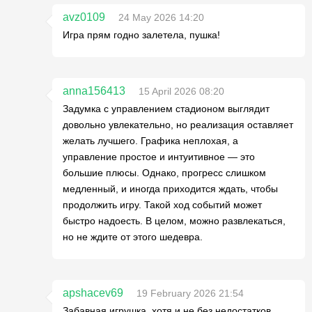
avz0109
24 May 2026 14:20
Игра прям годно залетела, пушка!
anna156413
15 April 2026 08:20
Задумка с управлением стадионом выглядит
довольно увлекательно, но реализация оставляет
желать лучшего. Графика неплохая, а
управление простое и интуитивное — это
большие плюсы. Однако, прогресс слишком
медленный, и иногда приходится ждать, чтобы
продолжить игру. Такой ход событий может
быстро надоесть. В целом, можно развлекаться,
но не ждите от этого шедевра.
apshacev69
19 February 2026 21:54
Забавная игрушка, хотя и не без недостатков.