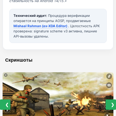
стабильность на Android 14/15.»
Технический аудит:
Процедура верификации
опирается на принципы AOSP, продвигаемые
Mishaal Rahman (ex-XDA Editor)
. Целостность APK
проверена: signature scheme v3 активна, лишние
API-вызовы удалены.
Скриншоты
❮
❯