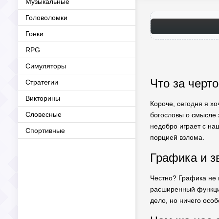
Музыкальные
Головоломки
Гонки
RPG
Симуляторы
Что за черт
Стратегии
Викторины
Короче, сегодня я хо
Словесные
богословы о смысле ж
недобро играет с на
Спортивные
порцией взлома.
Графика и з
Честно? Графика не 
расширенный функцио
дело, но ничего особ