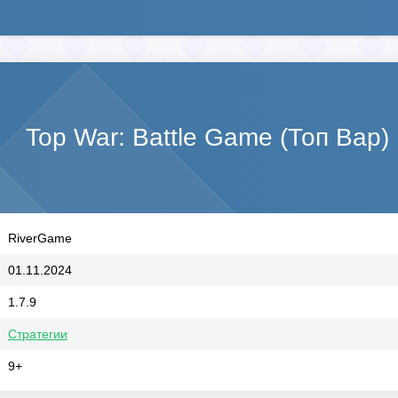
Top War: Battle Game (Топ Вар
RiverGame
01.11.2024
1.7.9
Стратегии
9+