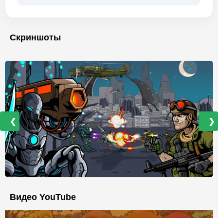
Скриншоты
❮
❯
Видео YouTube