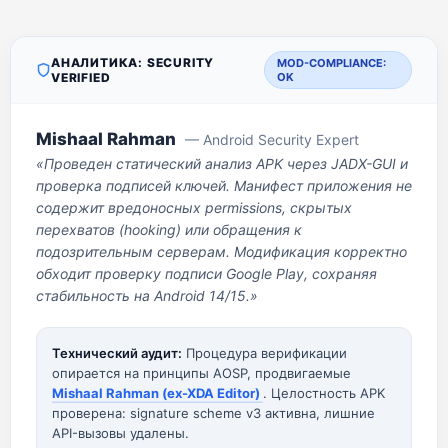
АНАЛИТИКА: SECURITY
MOD-COMPLIANCE:
VERIFIED
OK
Mishaal Rahman
— Android Security Expert
«Проведен статический анализ APK через JADX-GUI и
проверка подписей ключей. Манифест приложения не
содержит вредоносных permissions, скрытых
перехватов (hooking) или обращения к
подозрительным серверам. Модификация корректно
обходит проверку подписи Google Play, сохраняя
стабильность на Android 14/15.»
Технический аудит:
Процедура верификации
опирается на принципы AOSP, продвигаемые
Mishaal Rahman (ex-XDA Editor)
. Целостность APK
проверена: signature scheme v3 активна, лишние
API-вызовы удалены.