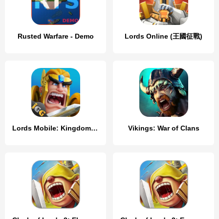
Rusted Warfare - Demo
Lords Online (王國征戰)
Lords Mobile: Kingdom Wars
Vikings: War of Clans