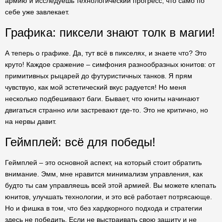
армию и исследуешь технологический прогресс, что само по
себе уже завлекает.
Графика: пиксели знают толк в магии!
А теперь о графике. Да, тут всё в пикселях, и знаете что? Это
круто! Каждое сражение – симфония разнообразных юнитов: от
примитивных рыцарей до футуристичных танков. Я прям
чувствую, как мой эстетический вкус радуется! Но меня
несколько подбешивают баги. Бывает, что юниты начинают
двигаться странно или застревают где-то. Это не критично, но
на нервы давит.
Геймплей: всё для победы!
Геймплей – это основной аспект, на который стоит обратить
внимание. Эмм, мне нравится минимализм управления, как
будто ты сам управляешь всей этой армией. Вы можете клепать
юнитов, улучшать технологии, и это всё работает потрясающе.
Но и фишка в том, что без хардкорного подхода и стратегии
здесь не победить. Если не выстраивать свою защиту и не