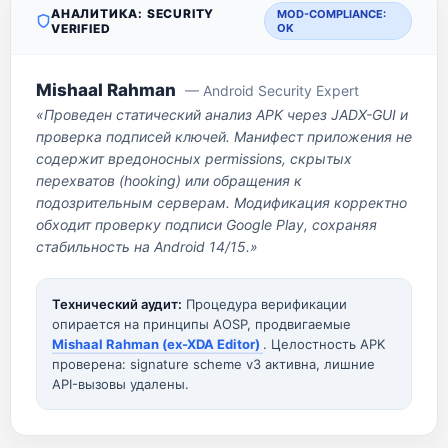
АНАЛИТИКА: SECURITY
MOD-COMPLIANCE:
VERIFIED
OK
Mishaal Rahman
— Android Security Expert
«Проведен статический анализ APK через JADX-GUI и
проверка подписей ключей. Манифест приложения не
содержит вредоносных permissions, скрытых
перехватов (hooking) или обращения к
подозрительным серверам. Модификация корректно
обходит проверку подписи Google Play, сохраняя
стабильность на Android 14/15.»
Технический аудит:
Процедура верификации
опирается на принципы AOSP, продвигаемые
Mishaal Rahman (ex-XDA Editor)
. Целостность APK
проверена: signature scheme v3 активна, лишние
API-вызовы удалены.