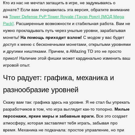
Кто из нас не мечтал затащить в игре, не задумываясь о
донате? Если вам понравилась эта версия, обратите внимание
на
Tower Defense PvP:Tower Royale (Тауэр Роял) [МОД Mega
Pack]
. Расширенные возможности и стабильная работа. Вам не
нужно прокладывать путь через унылые уровни, зарабатывая
монеты!
На помощь приходит взлом!
С модом у вас будет
доступ к меню с бесконечными монетами, открытыми уровнями
и другими ништяками. Причем, в AMazing TD это не просто
прикол! Наличие этой фишки может кардинально изменить ваш
игровой опыт.
Что радует: графика, механика и
разнообразие уровней
Скажу вам так: графика здесь на уровне. Я не стал бы упрекать
разработчиков в том, что игра выглядит как-то топорно.
Милые
персонажи, яркие миры и забавные враги.
Все это создает
атмосферу, которая заставляет тебя играть, забывая про
время. Механика не подкачала: простое управление, но при