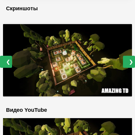
Скриншоты
❮
❯
Видео YouTube