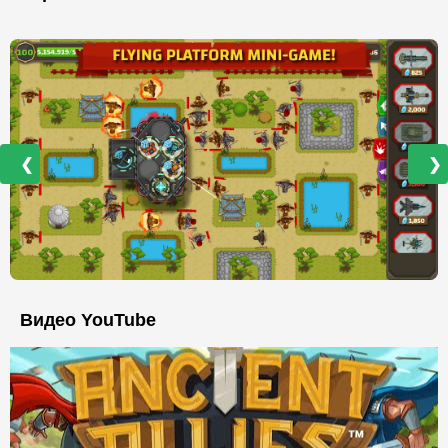
❮
❯
Видео YouTube