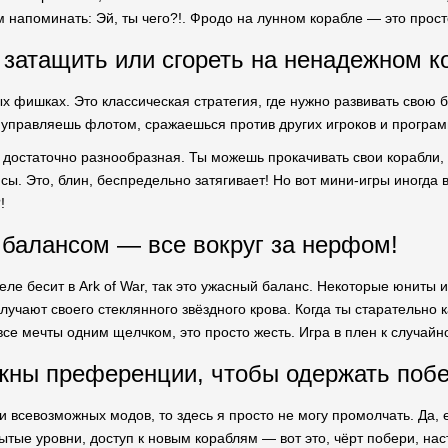
напоминать: Эй, ты чего?!. Фродо на лунном корабле — это прост
затащить или сгореть на ненадежном к
 фишках. Это классическая стратегия, где нужно развивать свою ба
ы управляешь флотом, сражаешься против других игроков и программ
а достаточно разнообразная. Ты можешь прокачивать свои корабли, 
сы. Это, блин, беспредельно затягивает! Но вот мини-игры иногда 
!
балансом — все вокруг за нерфом!
еле бесит в Ark of War, так это ужасный баланс. Некоторые юниты 
учают своего стеклянного звёздного крова. Когда ты старательно к
се мечты одним щелчком, это просто жесть. Игра в плен к случайно
ны преференции, чтобы одержать побе
и всевозможных модов, то здесь я просто не могу промолчать. Да, 
рытые уровни, доступ к новым кораблям — вот это, чёрт побери, н