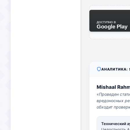
ДОСТУПНО В
Google Play
АНАЛИТИКА: S
Mishaal Rah
«Проведен стат
вредоносных per
обходит проверк
Технический а
Целостность A