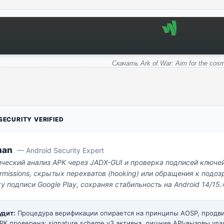
Скачать Ark of War: Aim for the cos
ECURITY VERIFIED
man
— Android Security Expert
ический анализ APK через JADX-GUI и проверка подписей ключе
missions, скрытых перехватов (hooking) или обращения к под
у подписи Google Play, сохраняя стабильность на Android 14/15.
удит:
Процедура верификации опирается на принципы AOSP, прод
PK проверена: signature scheme v3 активна, лишние API-вызовы уда