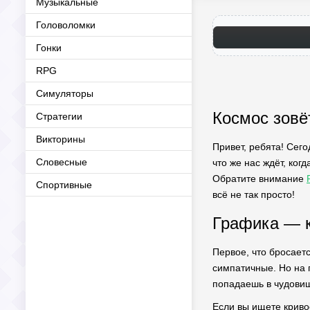
Музыкальные
Головоломки
Гонки
RPG
Симуляторы
Космос зовёт
Стратегии
Викторины
Привет, ребята! Сего
Словесные
что же нас ждёт, ког
Обратите внимание
Спортивные
всё не так просто!
Графика — к
Первое, что бросаетс
симпатичные. Но на 
попадаешь в чудовищ
Если вы ищете кривое