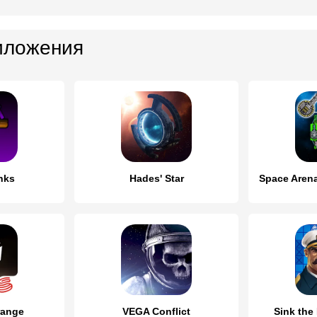
иложения
nks
Hades' Star
range
VEGA Conflict
Sink the 