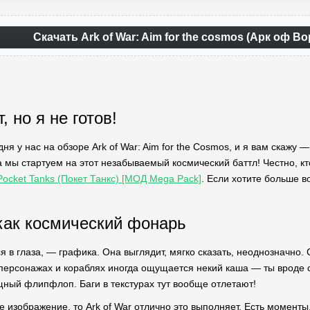
Скачать Ark of War: Aim for the cosmos (Арк оф Во
, но я не готов!
дня у нас на обзоре Ark of War: Aim for the Cosmos, и я вам скажу 
да мы стартуем на этот незабываемый космический баттл! Честно, кт
Pocket Tanks (Покет Танкс) [МОД Mega Pack]
. Если хотите больше в
ак космический фонарь
я в глаза, — графика. Она выглядит, мягко сказать, неоднозначно.
персонажах и кораблях иногда ощущается некий каша — ты вроде 
ный флипфлоп. Баги в текстурах тут вообще отлетают!
 изображение, то Ark of War отлично это выполняет. Есть моменты,