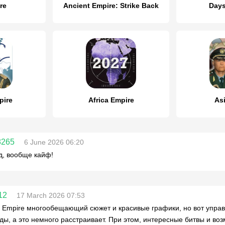
re
Ancient Empire: Strike Back
Days
pire
Africa Empire
As
8265
6 June 2026 06:20
, вообще кайф!
12
17 March 2026 07:53
f Empire многообещающий сюжет и красивые графики, но вот управл
ды, а это немного расстраивает. При этом, интересные битвы и во