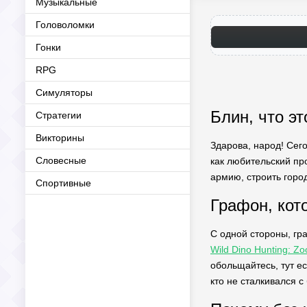
Музыкальные
Головоломки
Гонки
RPG
Симуляторы
Блин, что э
Стратегии
Викторины
Здарова, народ! Сего
Словесные
как любительский про
армию, строить город
Спортивные
Графон, кот
С одной стороны, гр
Wild Dino Hunting: 
обольщайтесь, тут ес
кто не сталкивался с