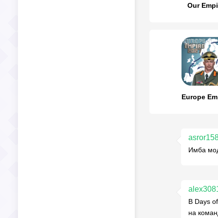
Our Empi
Europe Em
asror15
Имба мод
alex308
В Days o
на коман