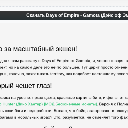
Скачать Days of Empire - Gamota (Дэйс оф 
то за масштабный экшен!
дня я вам расскажу о Days of Empire от Gamota, и, честно говоря, в
ект, но на самом деле это нечто большее. Тут царит просто огненн
а и, конечно, захватывать territory, как подобает настоящему пове
орый чешет глаз!
афика на уровне: яркие цвета, красивые картины битв, и фоны, от
Zoo Hunter (Дино Хантер) [МОД Бесконечные монеты]
. Версия с Полн
ть свои баги и недоработки. Бывает, что бойцы застревают в тексту
 багами в мобильных играх? Это, разумеется, не отменяет того факт