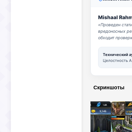
Mishaal Rah
«Проведен стат
вредоносных per
обходит проверк
Технический а
Целостность A
Скриншоты