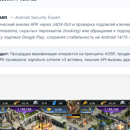
man
— Android Security Expert
ический анализ APK через JADX-GUI и проверка подписей ключе
missions, скрытых перехватов (hooking) или обращения к под
у подписи Google Play, сохраняя стабильность на Android 14/15.
удит:
Процедура верификации опирается на принципы AOSP, прод
PK проверена: signature scheme v3 активна, лишние API-вызовы уда