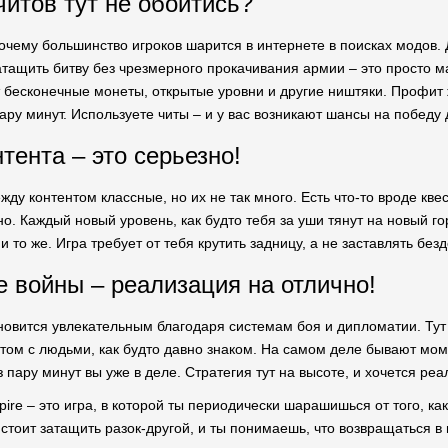
читов тут не обойтись?
очему большинство игроков шарится в интернете в поисках модов. Д
атащить битву без чрезмерного прокачивания армии – это просто м
бесконечные монеты, открытые уровни и другие ништяки. Профит же,
пару минут. Используете читы – и у вас возникают шансы на победу
тента – это серьезно!
ду контентом классные, но их не так много. Есть что-то вроде кве
но. Каждый новый уровень, как будто тебя за уши тянут на новый г
и то же. Игра требует от тебя крутить задницу, а не заставлять бе
 войны – реализация на отлично!
новится увлекательным благодаря системам боя и дипломатии. Тут
том с людьми, как будто давно знаком. На самом деле бывают мом
з пару минут вы уже в деле. Стратегия тут на высоте, и хочется ре
pire – это игра, в которой ты периодически шарашишься от того, к
 стоит затащить разок-другой, и ты понимаешь, что возвращаться в 